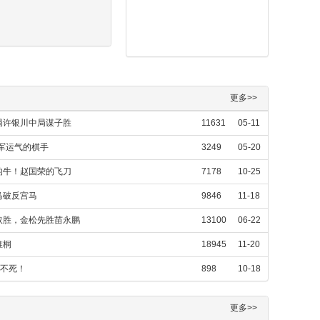
更多>>
局许银川中局谋子胜
11631
05-11
军运气的棋手
3249
05-20
的牛！赵国荣的飞刀
7178
10-25
马破反宫马
9846
11-18
取胜，金松先胜苗永鹏
13100
06-22
惟桐
18945
11-20
枰不死！
898
10-18
更多>>