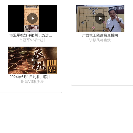
市冠军挑战许银川，急进中兵变化真激烈！
广西棋王陈建昌直播间
市冠军VS许银川
讲棋风格幽默
2024年6月1日刘君、蒋川讲解第三届上海杯象棋大师赛谢靖与李少庚的对局
谢靖VS李少庚