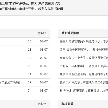
第三届“丰华杯”象棋公开赛[2]:尹昇 先胜 梁华龙
第三届“丰华杯”象棋公开赛[2]:程宇东 先胜 岳晓瑀
更多>>
精彩对局推荐
15
08-07
许银川与杨官璘的对局流传很少，本
13
08-07
孟辰-最有全国冠军实力，却没全国冠
10
08-07
弃马踩象少一个大子，攻势还是那样
9
08-07
中炮双正马不怕串打，曹悦强开局弃
14
08-07
象棋大师金松成名局，稳扎稳打夺子
飞（卒底炮弃马局）
17
08-07
象棋天才许文章，有望成为第二个郑
7
08-07
棋坛“东北虎”王嘉良：弈林猛虎，纹
更多>>
象棋直播