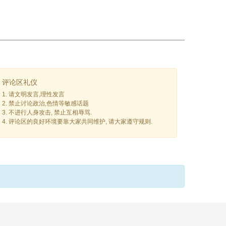
评论区礼仪
1. 请文明发言,理性发言
2. 禁止讨论政治,色情等敏感话题
3. 不进行人身攻击, 禁止互相辱骂.
4. 评论区的良好环境要靠大家共同维护, 请大家遵守规则.