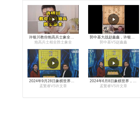
许银川教你炮高兵士象全如何赢士象全，简单四步即可
郭中基大战赵鑫鑫，许银川激情讲解
炮高兵士相全胜士象全
郭中基VS赵鑫鑫
2024年9月28日象棋世界栏目，刘君、蒋川讲解了第九届杨官璘杯象棋公开赛孟繁睿与许文章的对局
2024年6月8日象棋世界，刘君、蒋川讲解了第九届杨官璘杯全国象棋公开赛孟繁睿与许文章的对局
孟繁睿VS许文章
孟繁睿VS许文章