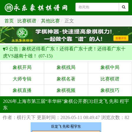
首页
比赛棋谱
其他比赛
正文
公告 |
象棋还得看广东！还得看广东十虎！还得看广东十
虎VS越南十雄！ (07-15)
象棋开局
象棋残局
象棋中局
大师专辑
象棋名著
比赛棋谱
象棋直播
象棋视频
象棋技巧
2026年上海市第三届“丰华杯”象棋公开赛[3]:巨龙飞 先和 程宇
东
作者：棋行天下
更新时间：2026-05-11 08:49:47
浏览次数：82