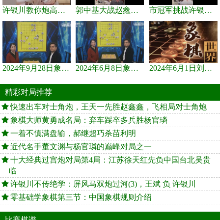
许银川教你炮高兵士象全如何赢士象全，简单四步即可
郭中基大战赵鑫鑫，许银川激情讲解
市冠军挑战许银川，急进中兵变化真激烈！
2024年9月28日象棋世界栏目，刘君、蒋川讲解了第九届杨官璘杯象棋...
2024年6月8日象棋世界，刘君、蒋川讲解了第九届杨官璘杯全国象棋...
2024年6月1日刘君、蒋川讲解第三届上海杯象棋大师赛谢靖与李少庚...
精彩对局推荐
快速出车对士角炮，王天一先胜赵鑫鑫，飞相局对士角炮
象棋大师黄勇成名局：弃车踩卒多兵胜杨官璘
一着不慎满盘输，郝继超巧杀苗利明
近代名手董文渊与杨官璘的巅峰对局之一
十大经典过宫炮对局第4局：江苏徐天红先负中国台北吴贵
临
许银川不传绝学：屏风马双炮过河(3)，王斌 负 许银川
零基础学象棋第三节：中国象棋规则介绍
比赛棋谱