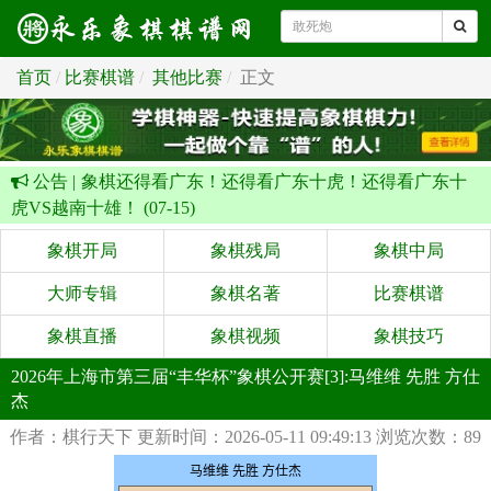
首页
比赛棋谱
其他比赛
正文
公告 |
象棋还得看广东！还得看广东十虎！还得看广东十
虎VS越南十雄！ (07-15)
象棋开局
象棋残局
象棋中局
大师专辑
象棋名著
比赛棋谱
象棋直播
象棋视频
象棋技巧
2026年上海市第三届“丰华杯”象棋公开赛[3]:马维维 先胜 方仕
杰
作者：棋行天下
更新时间：2026-05-11 09:49:13
浏览次数：89