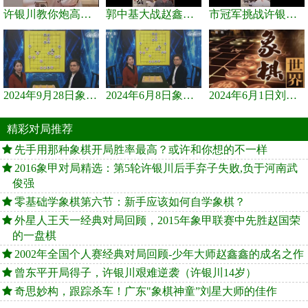
许银川教你炮高兵士象全如何赢士象全，简单四步即可
郭中基大战赵鑫鑫，许银川激情讲解
市冠军挑战许银川，急进中兵变化真激烈！
2024年9月28日象棋世界栏目，刘君、蒋川讲解了第九届杨官璘杯象棋...
2024年6月8日象棋世界，刘君、蒋川讲解了第九届杨官璘杯全国象棋...
2024年6月1日刘君、蒋川讲解第三届上海杯象棋大师赛谢靖与李少庚...
精彩对局推荐
先手用那种象棋开局胜率最高？或许和你想的不一样
2016象甲对局精选：第5轮许银川后手弃子失败,负于河南武
俊强
零基础学象棋第六节：新手应该如何自学象棋？
外星人王天一经典对局回顾，2015年象甲联赛中先胜赵国荣
的一盘棋
2002年全国个人赛经典对局回顾-少年大师赵鑫鑫的成名之作
曾东平开局得子，许银川艰难逆袭（许银川14岁）
奇思妙构，跟踪杀车！广东"象棋神童”刘星大师的佳作