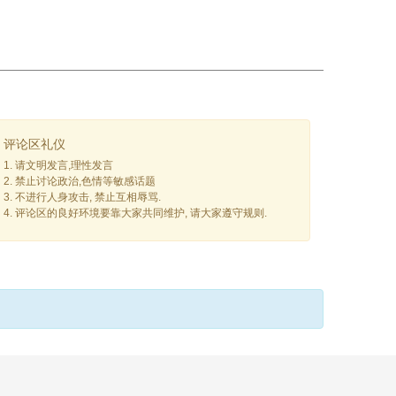
评论区礼仪
1. 请文明发言,理性发言
2. 禁止讨论政治,色情等敏感话题
3. 不进行人身攻击, 禁止互相辱骂.
4. 评论区的良好环境要靠大家共同维护, 请大家遵守规则.