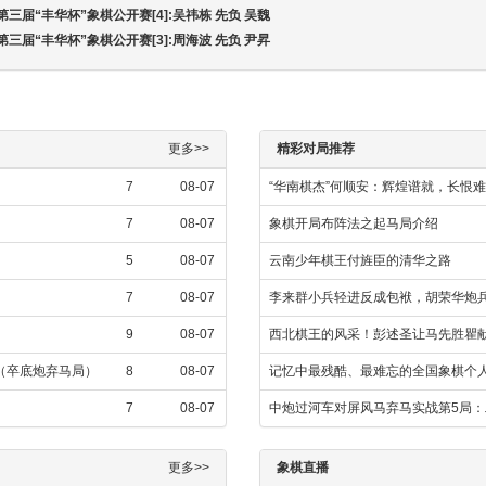
第三届“丰华杯”象棋公开赛[4]:吴祎栋 先负 吴魏
第三届“丰华杯”象棋公开赛[3]:周海波 先负 尹昇
更多>>
精彩对局推荐
7
08-07
“华南棋杰”何顺安：辉煌谱就，长恨
7
08-07
象棋开局布阵法之起马局介绍
5
08-07
云南少年棋王付旌臣的清华之路
7
08-07
李来群小兵轻进反成包袱，胡荣华炮
9
08-07
西北棋王的风采！彭述圣让马先胜瞿
飞（卒底炮弃马局）
8
08-07
记忆中最残酷、最难忘的全国象棋个
7
08-07
中炮过河车对屏风马弃马实战第5局：邱
更多>>
象棋直播