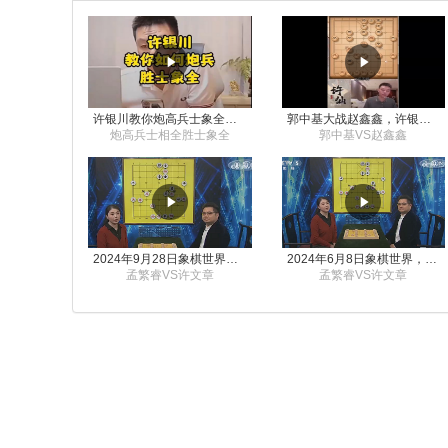
许银川教你炮高兵士象全如何赢士象全，简单四步即可
郭中基大战赵鑫鑫，许银川激情讲解
炮高兵士相全胜士象全
郭中基VS赵鑫鑫
2024年9月28日象棋世界栏目，刘君、蒋川讲解了第九届杨官璘杯象棋公开赛孟繁睿与许文章的对局
2024年6月8日象棋世界，刘君、蒋川讲解了第九届杨官璘杯全国象棋公开赛孟繁睿与许文章的对局
孟繁睿VS许文章
孟繁睿VS许文章