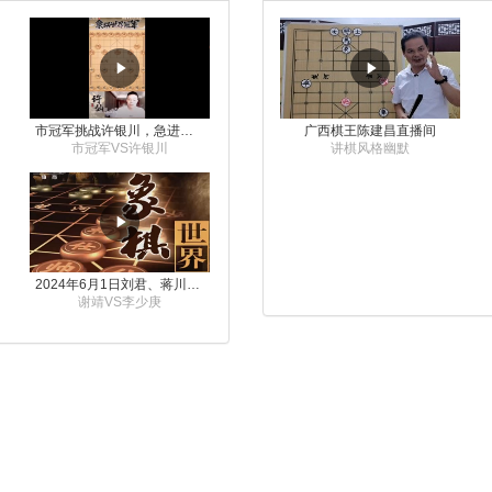
市冠军挑战许银川，急进中兵变化真激烈！
广西棋王陈建昌直播间
市冠军VS许银川
讲棋风格幽默
2024年6月1日刘君、蒋川讲解第三届上海杯象棋大师赛谢靖与李少庚的对局
谢靖VS李少庚