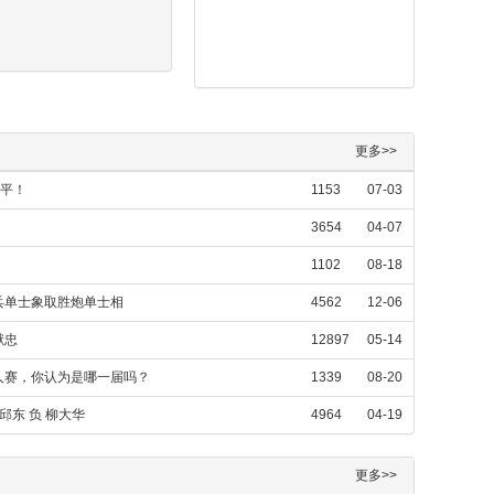
更多>>
难平！
1153
07-03
3654
04-07
1102
08-18
兵单士象取胜炮单士相
4562
12-06
献忠
12897
05-14
人赛，你认为是哪一届吗？
1339
08-20
东 负 柳大华
4964
04-19
更多>>