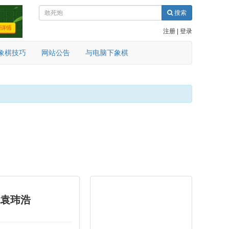
搜索
注册
|
登录
象棋技巧
网站公告
与电脑下象棋
 袁玮浩