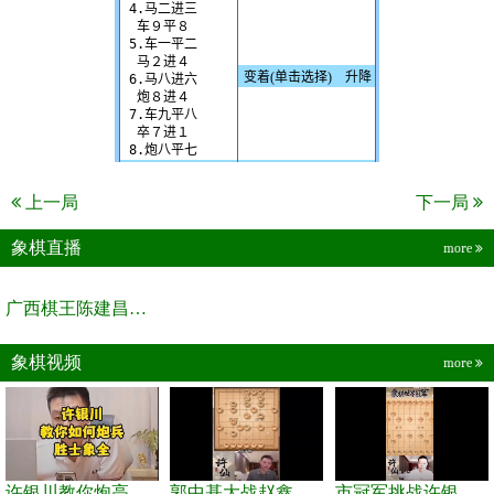
上一局
下一局
象棋直播
more
广西棋王陈建昌直播间
象棋视频
more
许银川教你炮高兵士象全如何赢士象全，简单四步即可
郭中基大战赵鑫鑫，许银川激情讲解
市冠军挑战许银川，急进中兵变化真激烈！