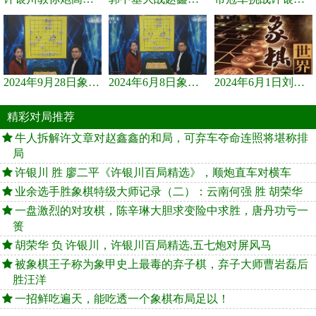
2024年9月28日象棋世界栏目，刘君、蒋川讲解了第九届杨官璘杯象棋...
2024年6月8日象棋世界，刘君、蒋川讲解了第九届杨官璘杯全国象棋...
2024年6月1日刘君、蒋川讲解第三届上海杯象棋大师赛谢靖与李少庚...
精彩对局推荐
牛人拆解许文章对赵鑫鑫的和局，可弃车夺命连照将堪称排
局
许银川 胜 廖二平《许银川百局精选》，顺炮直车对横车
业余选手胜象棋特级大师记录（二）：云南何强 胜 胡荣华
一盘激烈的对攻棋，陈辛琳大胆求变险中求胜，唐丹功亏一
篑
胡荣华 负 许银川，许银川百局精选,五七炮对屏风马
被象棋王子称为象甲史上最毒的弃子棋，弃子大师曹岩磊后
胜汪洋
一招鲜吃遍天，能吃透一个象棋布局足以！