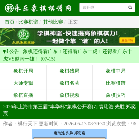
首页
比赛棋谱
其他比赛
正文
公告 |
象棋还得看广东！还得看广东十虎！还得看广东十
虎VS越南十雄！ (07-15)
象棋开局
象棋残局
象棋中局
大师专辑
象棋名著
比赛棋谱
象棋直播
象棋视频
象棋技巧
2026年上海市第三届“丰华杯”象棋公开赛[7]:袁玮浩 先胜 郑奕
宸
作者：棋行天下
更新时间：2026-05-13 08:39:30
浏览次数：96