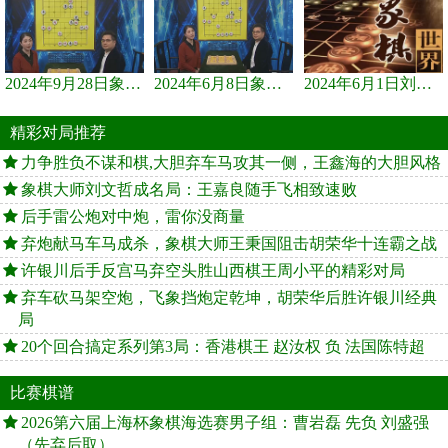
2024年9月28日象棋世界栏目，刘君、蒋川讲解了第九届杨官璘杯象棋...
2024年6月8日象棋世界，刘君、蒋川讲解了第九届杨官璘杯全国象棋...
2024年6月1日刘君、蒋川讲解第三届上海杯象棋大师赛谢靖与李少庚...
精彩对局推荐
力争胜负不谋和棋,大胆弃车马攻其一侧，王鑫海的大胆风格
象棋大师刘文哲成名局：王嘉良随手飞相致速败
后手雷公炮对中炮，雷你没商量
弃炮献马车马成杀，象棋大师王秉国阻击胡荣华十连霸之战
许银川后手反宫马弃空头胜山西棋王周小平的精彩对局
弃车砍马架空炮，飞象挡炮定乾坤，胡荣华后胜许银川经典
局
20个回合搞定系列第3局：香港棋王 赵汝权 负 法国陈特超
比赛棋谱
2026第六届上海杯象棋海选赛男子组：曹岩磊 先负 刘盛强
（先弃后取）