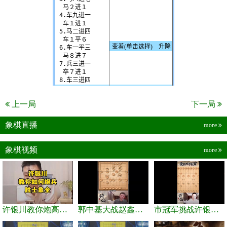
上一局
下一局
象棋直播
more
象棋视频
more
许银川教你炮高兵士象全如何赢士象全，简单四步即可
郭中基大战赵鑫鑫，许银川激情讲解
市冠军挑战许银川，急进中兵变化真激烈！