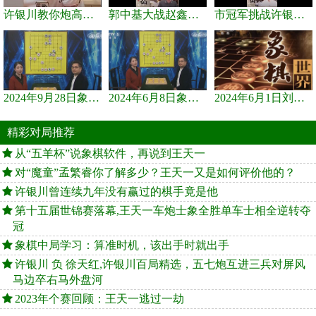
许银川教你炮高兵士象全如何赢士象全，简单四步即可
郭中基大战赵鑫鑫，许银川激情讲解
市冠军挑战许银川，急进中兵变化真激烈！
2024年9月28日象棋世界栏目，刘君、蒋川讲解了第九届杨官璘杯象棋...
2024年6月8日象棋世界，刘君、蒋川讲解了第九届杨官璘杯全国象棋...
2024年6月1日刘君、蒋川讲解第三届上海杯象棋大师赛谢靖与李少庚...
精彩对局推荐
从“五羊杯”说象棋软件，再说到王天一
对“魔童”孟繁睿你了解多少？王天一又是如何评价他的？
许银川曾连续九年没有赢过的棋手竟是他
第十五届世锦赛落幕,王天一车炮士象全胜单车士相全逆转夺
冠
象棋中局学习：算准时机，该出手时就出手
许银川 负 徐天红,许银川百局精选，五七炮互进三兵对屏风
马边卒右马外盘河
2023年个赛回顾：王天一逃过一劫