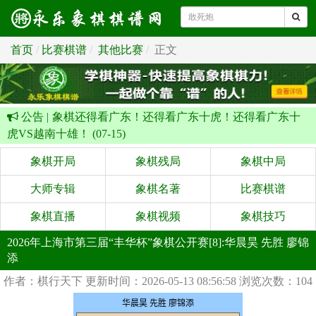
首页
比赛棋谱
其他比赛
正文
公告 |
象棋还得看广东！还得看广东十虎！还得看广东十
虎VS越南十雄！ (07-15)
象棋开局
象棋残局
象棋中局
大师专辑
象棋名著
比赛棋谱
象棋直播
象棋视频
象棋技巧
2026年上海市第三届“丰华杯”象棋公开赛[8]:华晨昊 先胜 廖锦
添
作者：棋行天下
更新时间：2026-05-13 08:56:58
浏览次数：104