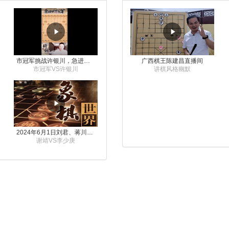
市冠军挑战许银川，急进中兵变化真激烈！
广西棋王陈建昌直播间
市冠军VS许银川
讲棋风格幽默
2024年6月1日刘君、蒋川讲解第三届上海杯象棋大师赛谢靖与李少庚的对局
谢靖VS李少庚