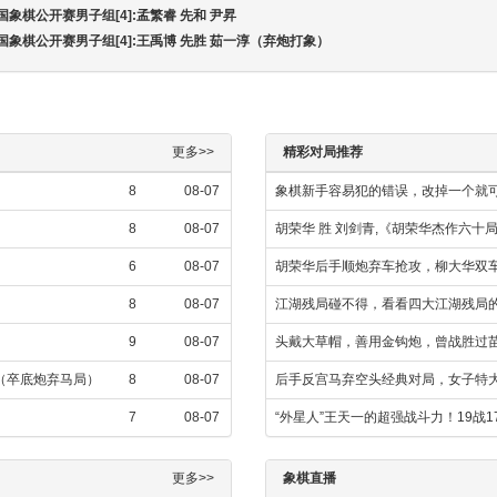
国象棋公开赛男子组[4]:孟繁睿 先和 尹昇
全国象棋公开赛男子组[4]:王禹博 先胜 茹一淳（弃炮打象）
更多>>
精彩对局推荐
8
08-07
象棋新手容易犯的错误，改掉一个就
8
08-07
胡荣华 胜 刘剑青,《胡荣华杰作六十
6
08-07
胡荣华后手顺炮弃车抢攻，柳大华双
8
08-07
江湖残局碰不得，看看四大江湖残局
9
08-07
头戴大草帽，善用金钩炮，曾战胜过
飞（卒底炮弃马局）
8
08-07
后手反宫马弃空头经典对局，女子特
7
08-07
“外星人”王天一的超强战斗力！19战
更多>>
象棋直播