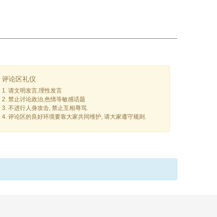
评论区礼仪
1. 请文明发言,理性发言
2. 禁止讨论政治,色情等敏感话题
3. 不进行人身攻击, 禁止互相辱骂.
4. 评论区的良好环境要靠大家共同维护, 请大家遵守规则.