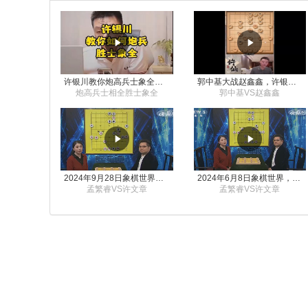
许银川教你炮高兵士象全如何赢士象全，简单四步即可
郭中基大战赵鑫鑫，许银川激情讲解
炮高兵士相全胜士象全
郭中基VS赵鑫鑫
2024年9月28日象棋世界栏目，刘君、蒋川讲解了第九届杨官璘杯象棋公开赛孟繁睿与许文章的对局
2024年6月8日象棋世界，刘君、蒋川讲解了第九届杨官璘杯全国象棋公开赛孟繁睿与许文章的对局
孟繁睿VS许文章
孟繁睿VS许文章