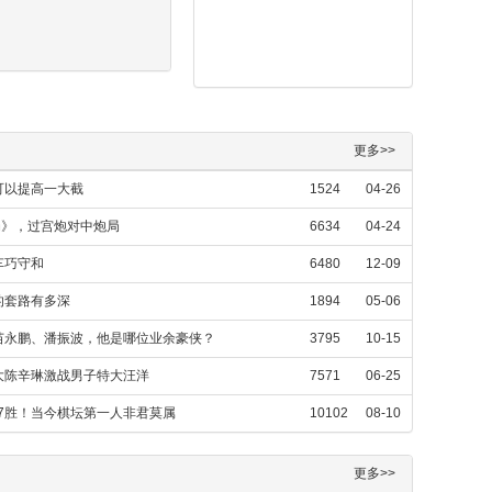
更多>>
可以提高一大截
1524
04-26
局》，过宫炮对中炮局
6634
04-24
车巧守和
6480
12-09
的套路有多深
1894
05-06
苗永鹏、潘振波，他是哪位业余豪侠？
3795
10-15
大陈辛琳激战男子特大汪洋
7571
06-25
17胜！当今棋坛第一人非君莫属
10102
08-10
更多>>