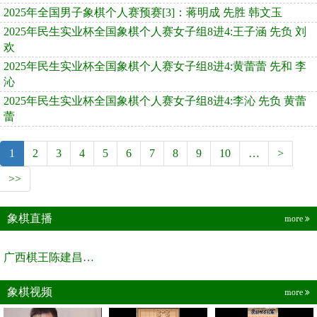
2025年全国男子象棋个人赛预赛[3]：蒋明成 先胜 韩文玉
2025年民生实业杯全国象棋个人赛女子组8进4:王子涵 先负 刘
欢
2025年民生实业杯全国象棋个人赛女子组8进4:黄蕾蕾 先和 李
沁
2025年民生实业杯全国象棋个人赛女子组8进4:李沁 先负 黄蕾
蕾
1
2
3
4
5
6
7
8
9
10
…
>
>>
象棋直播
more
广西棋王陈建昌直播间
象棋视频
more