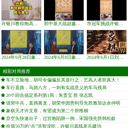
许银川教你炮高兵士象全如何赢士象全，简单四步即可
郭中基大战赵鑫鑫，许银川激情讲解
市冠军挑战许银川，急进中兵变化真激烈！
2024年9月28日象棋世界栏目，刘君、蒋川讲解了第九届杨官璘杯象棋...
2024年6月8日象棋世界，刘君、蒋川讲解了第九届杨官璘杯全国象棋...
2024年6月1日刘君、蒋川讲解第三届上海杯象棋大师赛谢靖与李少庚...
精彩对局推荐
车不立险地，胡司令偏偏反其道行之，艺高人者胆真大！
车行直路，马踏八方，一则有实战意义的车马残局
20个回合搞定系列第1局：朱贵宝 胜 张志凯
强突中兵，直捣黄龙，胡荣华因势利导先胜雅加达余仲明
象棋天才许文章，有望成为第二个郑惟桐
弃空头快速出子，过宫炮陷阱一例，宋国强先胜韩松龄
价值50万的“兵”洪智没吃，许银川底线老兵建功