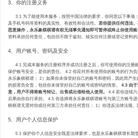
3
、你的注册义务
3.1
为了能使用本服务，按照中国法律的要求，你同意以下事项
及手机号码等资料的真实性、有效性和合法性。
若你提供任何违法、
恶意操作，永乐象棋棋谱有权无须事先通知即可暂停或终止你使用账
资料承担任何责任，包括但不限于鉴别、核实任何注册或登记资料的
4
、用户账号、密码及安全
4.1
完成本服务的注册程序并成功注册之后，你可使用你的注册
保护账号安全，是你的责任。
4.2
你应对所有使用你的账号的行为负
永乐象棋棋谱；
2
）如果你未保管好自己的账号和密码，因此而产生
的损害负全责，包括你未保管好自己的账号或密码的情形。
4.3
由于
意，用户不得将账号转让、出售或出借给他人使用。
4.4
若你连续六
后果由你自行承担。
4.5
你选择将永乐象棋棋谱账号与第三方账号进
棋棋谱无需对你或任何第三方承担任何责任：
1
）你违反法律法规、
5
、用户个人信息保护
5.1
保护你个人信息安全既是法律要求，也是永乐象棋棋谱长期