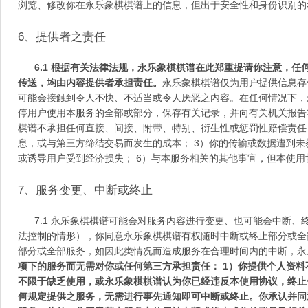
浏览、修改你在永乐象棋棋谱上的信息，但出于安全性和身份识别的
6
、提供者之责任
6.1
根据有关法律法规，永乐象棋棋谱在此郑重提请你注意，任
传送，均由内容提供者承担责任。
永乐象棋棋谱仅为用户提供信息存
可能会接触到令人不快、不适当或令人厌恶之内容。在任何情况下，
停用户使用本服务的全部或部分，保存有关记录，并向有关机关报告
棋谱不承担任何直接、间接、附带、特别、衍生性或惩罚性赔偿责任
息，或与第三方缔结交易而发生的成本；
3
）你的传输或数据遭到未
或诱导用户受到经济损失；
6
）与本服务相关的其他事宜，但本使用
7
、服务变更、中断或终止
7.1
永乐象棋棋谱可能会对服务内容进行变更、也可能会中断、
法控制的情形），你同意永乐象棋棋谱有权随时中断或终止部分或全
部分或全部服务，如因此类情况而造成服务在合理时间内的中断，永
项下的服务而无需对你或任何第三方承担责任：
1
）你提供个人资料
不限于缺乏使用，或永乐象棋棋谱认为你已经违反本使用协议，终止
何规定提供之服务，无需进行事先通知即可中断或终止。你承认并同