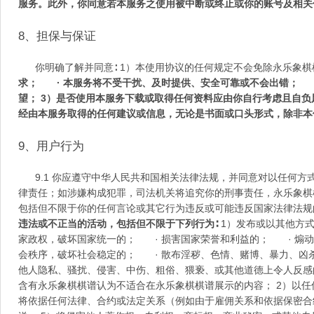
服务。此外，你同意若本服务之使用被中断或终止或你的账号及相关
8
、担保与保证
你明确了解并同意
∶
1
）本使用协议的任何规定不会免除永乐象棋
求；
·
本服务将不受干扰、及时提供、安全可靠或不会出错；
望；
3
）是否使用本服务下载或取得任何资料应由你自行考虑且自负
经由本服务取得的任何建议或信息，无论是书面或口头形式，除非本
9
、用户行为
9.1
你应遵守中华人民共和国相关法律法规，并同意对以任何方
律责任；如涉嫌构成犯罪，司法机关将追究你的刑事责任，永乐象棋
包括但不限于你的任何言论或其它行为违反或可能违反国家法律法规
违法或不正当的活动，包括但不限于下列行为
∶
1
）发布或以其他方
家政权，破坏国家统一的；
·
损害国家荣誉和利益的；
·
煽动
会秩序，破坏社会稳定的；
·
散布淫秽、色情、赌博、暴力、凶
他人隐私、骚扰、侵害、中伤、粗俗、猥亵、或其他道德上令人反感
含有永乐象棋棋谱认为不适合在永乐象棋棋谱展示的内容；
2
）以任
将依据任何法律、合约或法定关系（例如由于雇佣关系和依据保密合