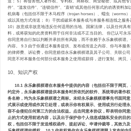
送；
5
）将侵害他人著作权、专利权、商标权、商业秘密、或其他专
件
”
、
“
滥发信件
”
、
“
连锁信件
”
、
“
直销
”
或其他任何形式的劝诱资料加
机病毒（包括但不限于木马程序（
trojan horses
）、蠕虫（
worms
）
或以其他方式传送；
8
）干扰或破坏本服务或与本服务相连线之服务
10
）故意或非故意地违反任何适用的当地、国家法律，以及任何具有
料，或将获知的此类资料用于任何非法或不正当目的。
你已认可永
你同意将自行加以判断并承担所有风险，而不依赖于永乐象棋棋谱。
内容。
9.3
由于你通过本服务提供、发布或传送之内容、你与本服务
的律师费、诉讼费，你同意赔偿永乐象棋棋谱及其子公司、关联公司
同意不对本服务任何部分或本服务之使用或获得，进行复制、拷贝、
10
、知识产权
10.1
永乐象棋棋谱在本服务中提供的内容（包括但不限于网页、
约定外，永乐象棋棋谱提供本服务时所依托的软件、系统等的著作权
务名称，均为永乐象棋棋谱之商标。未经永乐象棋棋谱事先书面同意
式展示或使用或作其它处理，或表示你有权展示、使用或另行处理永
容不会侵犯任何第三方的合法权益。点击同意本协议，即表明你同意
止的方式使用前述内容，以及出于保护你个人信息或隐私安全的目的
权，包括但不限于发送维权函件、提起诉讼、申请仲裁等，其效力及
乐象棋棋谱的授权。
10.3
你有权将你在永乐象棋棋谱网上发布的内