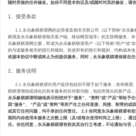
随时所做的任何修改。如你不同意本协议及
/
或随时对其的修改，请
1
、接受条款
1.1
永乐象棋棋谱网的运营者及相关关联公司（以下简称
“
永乐象
棋谱及永乐象棋棋谱相关客户端、移动网页端等）的互联网服务。本
乐象棋棋谱网注册，即成为永乐象棋棋谱用户（以下简称
“
用户
”
或
“
你
的与该服务相关的指引和规则。前述所有的指引和规则，均构成本使
依据本协议中断或终止为你提供服务。同时，永乐象棋棋谱保留在任
2
、服务说明
2.1
永乐象棋棋谱向用户提供包括但不限于如下服务：发布棋谱
棋棋谱增加或强化目前本服务的任何新功能，包括所推出的新产品，
永乐象棋棋谱明确地表示拒绝对于
“
服务
”
、
“
资料
”
或
“
产品
”
等给予任
因
“
服务
”
、
“
产品
”
或
“
资料
”
等所产生之任何直接、间接、附带的或
或其它任何问题，均不承担任何责任。
2.3
你同意永乐象棋棋谱有权
期间内你使用本服务之次数上限（及
/
或每次使用时间之上限）。通
任。你也同意，永乐象棋棋谱有权依其自行之考虑，不论通知与否，