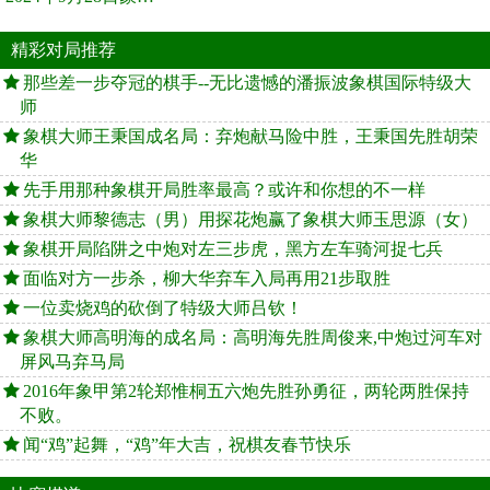
精彩对局推荐
那些差一步夺冠的棋手--无比遗憾的潘振波象棋国际特级大
师
象棋大师王秉国成名局：弃炮献马险中胜，王秉国先胜胡荣
华
先手用那种象棋开局胜率最高？或许和你想的不一样
象棋大师黎德志（男）用探花炮赢了象棋大师玉思源（女）
象棋开局陷阱之中炮对左三步虎，黑方左车骑河捉七兵
面临对方一步杀，柳大华弃车入局再用21步取胜
一位卖烧鸡的砍倒了特级大师吕钦！
象棋大师高明海的成名局：高明海先胜周俊来,中炮过河车对
屏风马弃马局
2016年象甲第2轮郑惟桐五六炮先胜孙勇征，两轮两胜保持
不败。
闻“鸡”起舞，“鸡”年大吉，祝棋友春节快乐