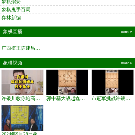
象棋指要
象棋鬼手百局
弈林新编
象棋直播
more
广西棋王陈建昌直播间
象棋视频
more
许银川教你炮高兵士象全如何赢士象全，简单四步即可
郭中基大战赵鑫鑫，许银川激情讲解
市冠军挑战许银川，急进中兵变化真激烈！
2024年9月28日象棋世界栏目，刘君、蒋川讲解了第九届杨官璘杯象棋...