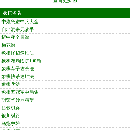
查看更多
象棋名著
中炮急进中兵大全
自出洞来无敌手
橘中秘全局谱
梅花谱
象棋怪招速胜法
象棋布局陷阱100局
象棋弃子攻杀法
象棋快杀速胜法
象棋兵法
象棋五冠军中局集
胡荣华妙局精萃
吕钦棋路
银川棋路
马炮争雄