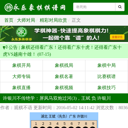
首页
大师对局
精彩对局欣赏
正文
公告 |
象棋还得看广东！还得看广东十虎！还得看广东十
虎VS越南十雄！ (07-15)
象棋开局
象棋残局
象棋中局
大师专辑
象棋名著
比赛棋谱
象棋直播
象棋视频
象棋技巧
许银川不传绝学：屏风马双炮过河(3)，王斌 负 许银川
作者：观棋不语
更新时间：2016-05-02 14:11:42
浏览次数：8036