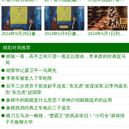
2024年9月28日象棋世界栏目，刘君、蒋川讲解了第九届杨官璘杯象棋...
2024年6月8日象棋世界，刘君、蒋川讲解了第九届杨官璘杯全国象棋...
2024年6月1日刘君、蒋川讲解第三届上海杯象棋大师赛谢靖与李少庚...
精彩对局推荐
棋输一着，高手之间只需一着足以致命，李来群的经典捉马
局
胡荣华让聂卫平一马两先
李将军被套入了常蛇阵
后手三步虎弃子抢攻妙手连发,"东北虎"老谋深算,记李鸿嘉先
负“东北虎”赵国荣
象棋中的困毙是什么意思？举例介绍困毙战术的运用
象棋残局经典之车炮兵三子逼宫
横刀立马决一雌雄，“楚霸王”的风采依旧！“小司令”谢靖得
子不敌柳大华