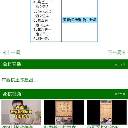
上一局
下一局
象棋直播
more
广西棋王陈建昌直播间
象棋视频
more
许银川教你炮高兵士象全如何赢士象全，简单四步即可
郭中基大战赵鑫鑫，许银川激情讲解
市冠军挑战许银川，急进中兵变化真激烈！