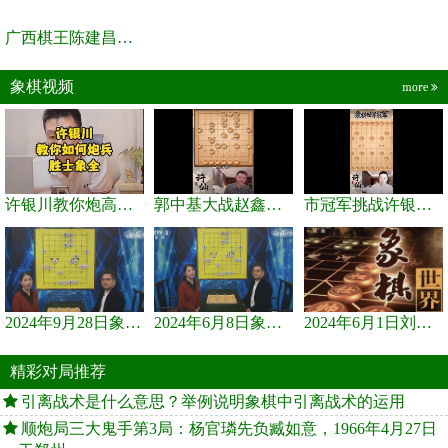
广西棋王陈建昌直播间
象棋视频
more
许银川教你炮高兵士象全如何赢士象全，简单四步即可
郭中基大战赵鑫鑫，许银川激情讲解
市冠军挑战许银川，急进中兵变化真激烈！
2024年9月28日象棋世界栏目，刘君、蒋川讲解了第九届杨官璘杯象棋...
2024年6月8日象棋世界，刘君、蒋川讲解了第九届杨官璘杯全国象棋...
2024年6月1日刘君、蒋川讲解第三届上海杯象棋大师赛谢靖与李少庚...
精彩对局推荐
引离战术是什么意思？举例说明象棋中引离战术的运用
顺炮局三大鬼手第3局：杨官璘先负臧如意，1966年4月27日