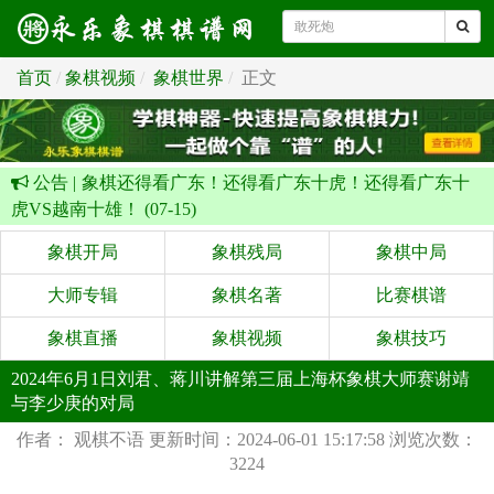
首页
象棋视频
象棋世界
正文
公告 |
象棋还得看广东！还得看广东十虎！还得看广东十
虎VS越南十雄！ (07-15)
象棋开局
象棋残局
象棋中局
大师专辑
象棋名著
比赛棋谱
象棋直播
象棋视频
象棋技巧
2024年6月1日刘君、蒋川讲解第三届上海杯象棋大师赛谢靖
与李少庚的对局
作者： 观棋不语
更新时间：2024-06-01 15:17:58
浏览次数：
3224