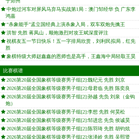
于郑州
中炮过河车对屏风马弃马实战第1局：澳门邹经华 负 广东李
鸿嘉
“杀象能手”孟立国经典上演杀象入局，双车双炮先擒王
洪智 先胜 蒋凤山，顺炮激烈对攻王斌深度评注
祝棋友五一节日快乐！五一字排局欣赏，刘利民拟局，红先
胜
象棋特级大师赵鑫鑫的恩师也是高手，王鑫海中局轻取王昊
比赛棋谱
2026第20届全国象棋等级赛男子组[2]:魏纪元 先胜 刘京
2026第20届全国象棋等级赛男子组[2]:母君临 先胜 陈奕良
2026第20届全国象棋等级赛男子组[2]:孙越 先负 刘泉（金钩
炮）
2026第20届全国象棋等级赛男子组[2]:李想 先胜 何昊松
2026第20届全国象棋等级赛男子组[2]:邹进忠 先负 侯诚昊
2026第20届全国象棋等级赛男子组[2]:陈羽琦 先胜 胡钧炫
2026第20届全国象棋等级赛男子组[2]:张泽岭 先胜 吴熙贤