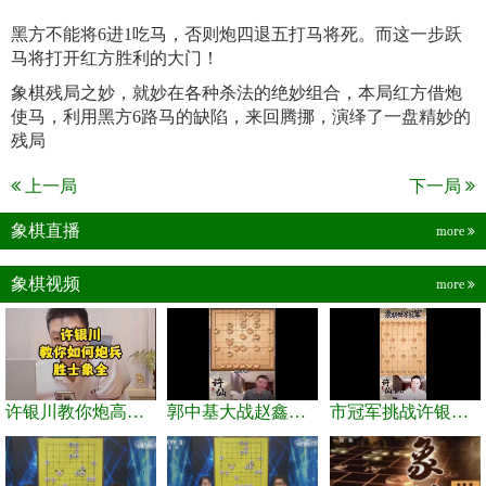
黑方不能将6进1吃马，否则炮四退五打马将死。而这一步跃
马将打开红方胜利的大门！
象棋残局之妙，就妙在各种杀法的绝妙组合，本局红方借炮
使马，利用黑方6路马的缺陷，来回腾挪，演绎了一盘精妙的
残局
上一局
下一局
象棋直播
more
象棋视频
more
许银川教你炮高兵士象全如何赢士象全，简单四步即可
郭中基大战赵鑫鑫，许银川激情讲解
市冠军挑战许银川，急进中兵变化真激烈！