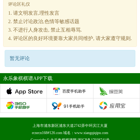
评论区礼仪
1. 请文明发言,理性发言
2. 禁止讨论政治,色情等敏感话题
3. 不进行人身攻击, 禁止互相辱骂.
4. 评论区的良好环境要靠大家共同维护, 请大家遵守规则.
暂无评论
永乐象棋棋谱APP下载
上海市浦东新区浦东大道2742弄中环滨江大厦
ecnecn168#126.com 域名：www.xiangqiqipu.com