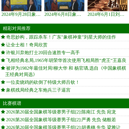
2024年9月28日象棋世界栏目，刘君、蒋川讲解了第九届杨官璘杯象棋...
2024年6月8日象棋世界，刘君、蒋川讲解了第九届杨官璘杯全国象棋...
2024年6月1日刘君、蒋川讲解第三届上海杯象棋大师赛谢靖与李少庚...
精彩对局推荐
奇思妙构，跟踪杀车！广东"象棋神童”刘星大师的佳作
让全士相！奇局欣赏
许银川弃炮打士20回合速胜专一高手
飞相经典名局,1965年胡荣华首次使用飞相局胜“虎王“王嘉良
被评为1982年最佳对局!柳大华 和 杨官璘,选自《中国象棋棋
王经典对局选》
一位卖烧鸡的砍倒了特级大师吕钦！
象棋残局经典之车炮兵三子逼宫
比赛棋谱
2026第20届全国象棋等级赛男子组[2]:陈南江 先负 宛龙
2026第20届全国象棋等级赛男子组[2]:严勇 先负 储般若
2026第20届全国象棋等级赛男子组[2]:胡勇穗 先负 梁雅让