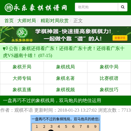
首页
大师对局
精彩对局欣赏
正文
公告 |
象棋还得看广东！还得看广东十虎！还得看广东十
虎VS越南十雄！ (07-15)
象棋开局
象棋残局
象棋中局
大师专辑
象棋名著
比赛棋谱
象棋直播
象棋视频
象棋技巧
一盘再巧不过的象棋残局，双马炮兵的绝佳运用
作者：观棋不语
更新时间：2018-01-23 13:27:02
浏览次数：7713