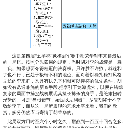
这是第四届“五羊杯”象棋冠军赛中胡荣华对李来群最后
的一局棋。按照分先四局的规定，当时胡对李的战绩是一胜
二负。如果想要夺得桂冠的决赛权。只许胜不许败，就连和
了也不行，已处于极端不利的地位。面对着以稳扎稳打风格
见长的李来群，又具有执先下和就可以捧杯的优先条件，胡
如没有诱通兼施的新奇手段.把李引下龙潭虎穴，以便在错综
复杂的局面中捕捉战机展现其擅长搏杀的身手，是绝难扭转
形势的。可是“盘根错节，始足以见利器”，尽管胡终于不幸
败给李了，而从这一局所表现的艺术水平来看，我们的欣
赏，多分仍然应当寄情于胡荣华的。
此局双方用时至六个小时之久，酣战到一百五十回合之多.
在公开比赛中，诚属罕见的值得特为记出的一次巨大战役。