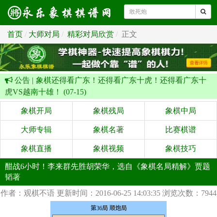
首页
大师对局
精彩对局欣赏
正文
公告 |
象棋还得看广东！还得看广东十虎！还得看广东十
虎VS越南十雄！ (07-15)
象棋开局
象棋残局
象棋中局
大师专辑
象棋名著
比赛棋谱
象棋直播
象棋视频
象棋技巧
酣战6小时！李来群先胜胡荣华，选自《象棋名局精解》贾题
韬著
作者：观棋不语
更新时间：2016-06-25 14:03:35
浏览次数：7944