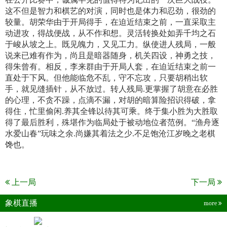
这不但是智力和棋艺的对演，同时也是体力和忍劲，很劲的
较量。胡荣华由于开局得手，在迫近结束之前，一直采取主
动进攻，得战便战，从不作和想。灵活转换处如弄千均之石
于峻从坡之上。既见魄力，又见工力。纵使进人残局，一般
说来已难有作为，尚且是暗器随身，机关四设，神勇之技，
得朱曾有。相反，李来群由于开局人套，在迫近结束之前一
直处于下风。但他能临危不乱，守不忘攻，只要胡稍出软
手，就见缝插针，从不放过。转人残局.更掌握了胡意在必胜
的心理，不贪不躁，点滴不漏，对胡的暗算险招识得破，拿
得住，忙里偷闲.养其全锋以待其可乘。终于集小胜为大胜取
得了最后胜利，殊堪作为临局处于被动地位者范例。“渔舟逐
水爱山春”玩味之余.尚嫌其着法之少.不足饱沧江岁晚之老棋
馋也。
上一局
下一局
象棋直播
more