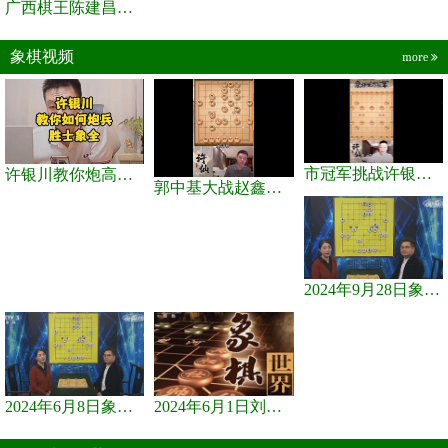
广西棋王陈建昌直播间
象棋视频
more
市冠军挑战许银川，急进中兵变化真激烈！
许银川教你炮高兵士象全如何赢士象全，简单四步即可
郭中基大战赵鑫鑫，许银川激情讲解
2024年9月28日象棋世界栏目，刘君、蒋川讲解了第九届杨官璘杯象棋...
2024年6月8日象棋世界，刘君、蒋川讲解了第九届杨官璘杯全国象棋...
2024年6月1日刘君、蒋川讲解第三届上海杯象棋大师赛谢靖与李少庚...