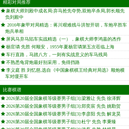
精彩对局推荐
象棋大师刘殿中成名局:弃马抢先夺势,双炮卒杀局,郭长顺先
负刘殿中
2016年象甲对局精选：蒋川艰难残斗洪智开胡，车炮卒胜车
炮兵单相
屏风马弃马陷车实战精选（一），象棋大师李鸿嘉的杰作
杨官璘 先胜 何顺安，1955年夏杨官璘第五次莅临上海
车行直路，马踏八方，一则有实战意义的车马残局
不熟悉龟背炮最好别采用，免得挡路
李义庭 胜 刘忆慈,选自《中国象棋棋王经典对局选》顺炮横
车对缓开车
比赛棋谱
2026第20届全国象棋等级赛男子组[3]:梁雅让 先负 徐泽辉
2026第20届全国象棋等级赛男子组[3]:郑奕宸 先负 姚勤贺
2026第20届全国象棋等级赛男子组[3]:李彦阳 先负 解龙昊
2026第20届全国象棋等级赛男子组[3]:杜宁 先负 李秉臻