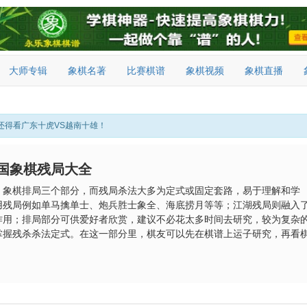
大师专辑
象棋名著
比赛棋谱
象棋视频
象棋直播
还得看广东十虎VS越南十雄！
国象棋残局大全
、象棋排局三个部分，而残局杀法大多为定式或固定套路，易于理解和学
用残局例如单马擒单士、炮兵胜士象全、海底捞月等等；江湖残局则融入
作用；排局部分可供爱好者欣赏，建议不必花太多时间去研究，较为复杂
掌握残杀杀法定式。在这一部分里，棋友可以先在棋谱上运子研究，再看