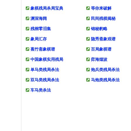
象棋残局杀局宝典
等你来破解
渊深海阔
民间残棋揭秘
残桐零泪集
锦秘豹略
象局汇存
隐秀斋象戏谱
蕉竹斋象棋谱
百局象棋谱
中国象棋实用残局
弈海烟波
单马类残局杀法
炮兵类残局杀法
双马类残局杀法
马炮类残局杀法
车马类杀法