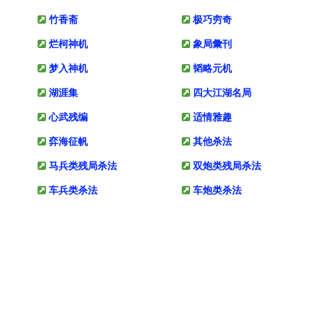
竹香斋
极巧穷奇
烂柯神机
象局彙刊
梦入神机
韬略元机
湖涯集
四大江湖名局
心武残编
适情雅趣
弈海征帆
其他杀法
马兵类残局杀法
双炮类残局杀法
车兵类杀法
车炮类杀法