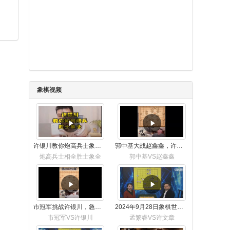
象棋视频
许银川教你炮高兵士象全如何赢士象全，简单四步即可
郭中基大战赵鑫鑫，许银川激情讲解
炮高兵士相全胜士象全
郭中基VS赵鑫鑫
市冠军挑战许银川，急进中兵变化真激烈！
2024年9月28日象棋世界栏目，刘君、蒋川讲解了第九届杨官璘杯象棋公开赛孟繁睿与许文章的对局
市冠军VS许银川
孟繁睿VS许文章