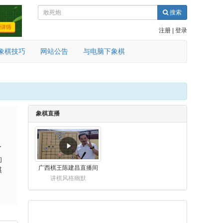
搜索
注册
|
登录
象棋技巧
网站公告
与电脑下象棋
象棋直播
了
的
广西棋王陈建昌直播间
棋
讲棋风格幽默