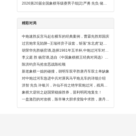
2026第20届全国象棋等级赛男子组[2]:严勇 先负 储般若
精彩对局
中炮速胜反宫马起右横车的经典案例，曹霖先胜郑国庆
过宫炮常见陷阱--王瑞祥弃子设套，斩落“东北虎”赵国荣
胡荣华先胜杨官璘,选择1981年五羊杯,中炮过河车对屏风马平炮兑车
李义庭 胜 杨官璘,选自《中国象棋棋王经典对局选》，中炮巡河炮对屏风马
陈洪钧弃马抢攻恶战陈松顺
新老象棋一姐的碰撞，胡明车双卒胜唐丹车双士单缺象
对中炮过河车急进中兵对屏风马平炮兑车的详细介绍
洪智 先负 许银川，许仙不传之绝学双炮过河，残局走出弃车妙着！
象棋大逆转之赵国荣稳操胜券，苗利明死地复生！
一盘激烈的对攻棋，陈辛琳大胆求变险中求胜，唐丹功亏一篑