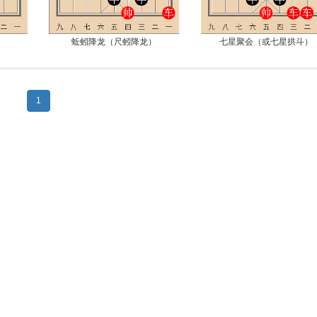
蚯蚓降龙（尺蚓降龙）
七星聚会（或七星拱斗）
1