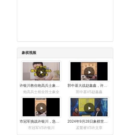
象棋视频
许银川教你炮高兵士象全如何赢士象全，简单四步即可
郭中基大战赵鑫鑫，许银川激情讲解
炮高兵士相全胜士象全
郭中基VS赵鑫鑫
市冠军挑战许银川，急进中兵变化真激烈！
2024年9月28日象棋世界栏目，刘君、蒋川讲解了第九届杨官璘杯象棋公开赛孟繁睿与许文章的对局
市冠军VS许银川
孟繁睿VS许文章