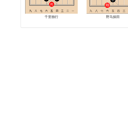
千里独行
野马操田