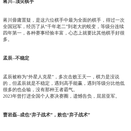
蒋川--顶尖棋手
蒋川毋庸置疑，是这六位棋手中最为全面的棋手，得过一次
全国冠军，经历了从“千年老二”到老大的蜕变，等级分连续
四年第一，各种赛事经验丰富，心态上就要比其他棋手好很
多。
孟辰--不稳定
孟辰被称为“外星人克星”，多次击败王天一，棋力是没说
的，但孟辰就是不稳定，遇到高手能赢，遇到等级分比他低
很多的也会输，没有那种王者霸气。
2023年曾打进全国个人赛决赛圈，遗憾告负，屈居亚军。
曹岩磊--成也“弃子战术”，败也“弃子战术”