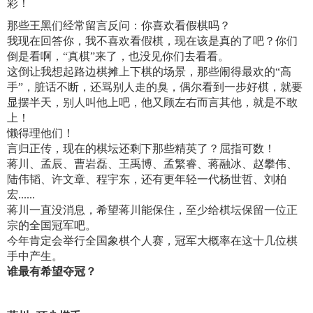
彩！
那些王黑们经常留言反问：你喜欢看假棋吗？
我现在回答你，我不喜欢看假棋，现在该是真的了吧？你们
倒是看啊，“真棋”来了，也没见你们去看看。
这倒让我想起路边棋摊上下棋的场景，那些闹得最欢的“高
手”，脏话不断，还骂别人走的臭，偶尔看到一步好棋，就要
显摆半天，别人叫他上吧，他又顾左右而言其他，就是不敢
上！
懒得理他们！
言归正传，现在的棋坛还剩下那些精英了？屈指可数！
蒋川、孟辰、曹岩磊、王禹博、孟繁睿、蒋融冰、赵攀伟、
陆伟韬、许文章、程宇东，还有更年轻一代杨世哲、刘柏
宏......
蒋川一直没消息，希望蒋川能保住，至少给棋坛保留一位正
宗的全国冠军吧。
今年肯定会举行全国象棋个人赛，冠军大概率在这十几位棋
手中产生。
谁最有希望夺冠？