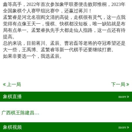
鑫等高手，2022年首次参加象甲联赛便击败郑惟桐，2023年
全国象棋个人赛甲组比赛中，还赢过蒋川！
孟繁睿是河北名宿阎文清的高徒，走棋很有灵气，这一点我
觉得有点像王天一，慢棋、快棋都没短板，唯一缺陷就是布
局有点单一。孟繁睿执先手大都走仙人指路，这一点还有待
提高。
总的来说，目前蒋川、孟辰、曹岩磊等老将的夺冠希望还是
大一些，王禹博、孟繁睿等新一代棋手还要继续打磨。
如果非要选一个，我选孟辰。
上一局
下一局
象棋直播
more
广西棋王陈建昌直播间
象棋视频
more