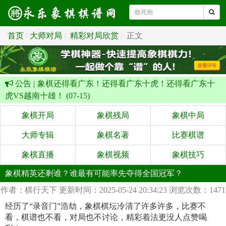
首页
大师对局
精彩对局欣赏
正文
公告 |
象棋还得看广东！还得看广东十虎！还得看广东十
虎VS越南十雄！ (07-15)
象棋开局
象棋残局
象棋中局
大师专辑
象棋名著
比赛棋谱
象棋直播
象棋视频
象棋技巧
象棋精英还剩谁？谁最有可能率先夺得全国冠军？
作者：棋行天下
更新时间：2025-05-24 20:34:23
浏览次数：1471
经历了“录音门”浩劫，象棋棋坛冷清了许多许多，比赛不
看，棋谱也不看，对局也不讨论，精彩着法更没人点赞喝