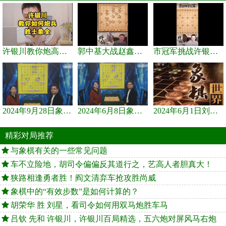
许银川教你炮高兵士象全如何赢士象全，简单四步即可
郭中基大战赵鑫鑫，许银川激情讲解
市冠军挑战许银川，急进中兵变化真激烈！
2024年9月28日象棋世界栏目，刘君、蒋川讲解了第九届杨官璘杯象棋...
2024年6月8日象棋世界，刘君、蒋川讲解了第九届杨官璘杯全国象棋...
2024年6月1日刘君、蒋川讲解第三届上海杯象棋大师赛谢靖与李少庚...
精彩对局推荐
与象棋有关的一些常见问题
车不立险地，胡司令偏偏反其道行之，艺高人者胆真大！
狭路相逢勇者胜！阎文清弃车抢攻胜尚威
象棋中的“有效步数”是如何计算的？
胡荣华 胜 刘星，看司令如何用双马炮胜车马
吕钦 先和 许银川，许银川百局精选，五六炮对屏风马右炮