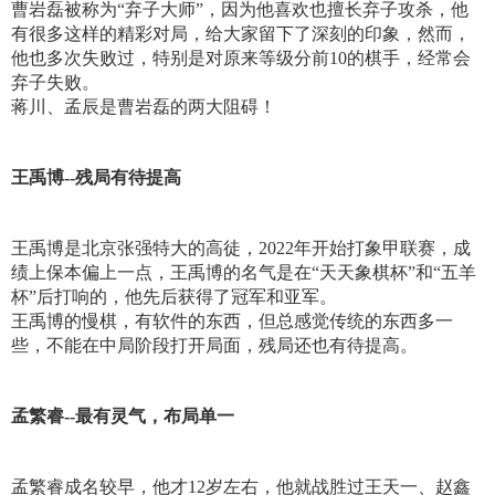
曹岩磊被称为“弃子大师”，因为他喜欢也擅长弃子攻杀，他
有很多这样的精彩对局，给大家留下了深刻的印象，然而，
他也多次失败过，特别是对原来等级分前10的棋手，经常会
弃子失败。
蒋川、孟辰是曹岩磊的两大阻碍！
王禹博--残局有待提高
王禹博是北京张强特大的高徒，2022年开始打象甲联赛，成
绩上保本偏上一点，王禹博的名气是在“天天象棋杯”和“五羊
杯”后打响的，他先后获得了冠军和亚军。
王禹博的慢棋，有软件的东西，但总感觉传统的东西多一
些，不能在中局阶段打开局面，残局还也有待提高。
孟繁睿--最有灵气，布局单一
孟繁睿成名较早，他才12岁左右，他就战胜过王天一、赵鑫