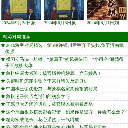
2024年9月28日象棋世界栏目，刘君、蒋川讲解了第九届杨官璘杯象棋...
2024年6月8日象棋世界，刘君、蒋川讲解了第九届杨官璘杯全国象棋...
2024年6月1日刘君、蒋川讲解第三届上海杯象棋大师赛谢靖与李少庚...
精彩对局推荐
2016象甲对局精选：第5轮许银川后手弃子失败,负于河南武
俊强
横刀立马决一雌雄，“楚霸王”的风采依旧！“小司令”谢靖得
子不敌柳大华
象棋中局大考验：杨官璘神机妙算，弃车妙杀！
关键时刻怎能手软？李来群错失反击良机
中国棋王谢侠逊篇，与象棋名家周德裕的对局
象棋运子技巧之过门的初步学习
王嘉良大刀阔斧进攻，杨官璘以暴制暴反杀
这个局面很多棋友都会犯错，如果你是黑方，你会怎么走？
精彩实战绝杀：花心采蜜，一气呵成
看超强象棋软件火拼真是惊心动魄，从开局弃车始