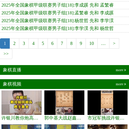
2025年全国象棋甲级联赛男子组[18]:李成蹊 先和 孟繁睿
2025年全国象棋甲级联赛男子组[18]:孟繁睿 先和 李成蹊
2025年全国象棋甲级联赛男子组[18]:杨世哲 先和 李学淏
2025年全国象棋甲级联赛男子组[18]:李学淏 先和 杨世哲
1
2
3
4
5
6
7
8
9
10
…
>
>>
象棋直播
more
象棋视频
more
许银川教你炮高兵士象全如何赢士象全，简单四步即可
郭中基大战赵鑫鑫，许银川激情讲解
市冠军挑战许银川，急进中兵变化真激烈！