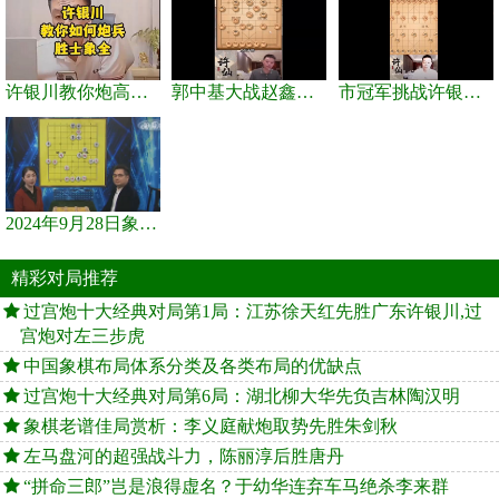
许银川教你炮高兵士象全如何赢士象全，简单四步即可
郭中基大战赵鑫鑫，许银川激情讲解
市冠军挑战许银川，急进中兵变化真激烈！
2024年9月28日象棋世界栏目，刘君、蒋川讲解了第九届杨官璘杯象棋...
精彩对局推荐
过宫炮十大经典对局第1局：江苏徐天红先胜广东许银川,过
宫炮对左三步虎
中国象棋布局体系分类及各类布局的优缺点
过宫炮十大经典对局第6局：湖北柳大华先负吉林陶汉明
象棋老谱佳局赏析：李义庭献炮取势先胜朱剑秋
左马盘河的超强战斗力，陈丽淳后胜唐丹
“拼命三郎”岂是浪得虚名？于幼华连弃车马绝杀李来群