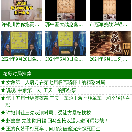
许银川教你炮高兵士象全如何赢士象全，简单四步即可
郭中基大战赵鑫鑫，许银川激情讲解
市冠军挑战许银川，急进中兵变化真激烈！
2024年9月28日象棋世界栏目，刘君、蒋川讲解了第九届杨官璘杯象棋...
2024年6月8日象棋世界，刘君、蒋川讲解了第九届杨官璘杯全国象棋...
2024年6月1日刘君、蒋川讲解第三届上海杯象棋大师赛谢靖与李少庚...
精彩对局推荐
女象第一人唐丹在第七届杨官璘杯上的精彩对局
说说“中象第一人”王天一的那些事
第十五届世锦赛落幕,王天一车炮士象全胜单车士相全逆转夺
冠
许银川让三先表演对局，受让方是杨技校
赵鑫鑫 先胜 陈日福 回马金枪以退为进可谓妙哉！
王嘉良妙手打死车，何顺安破釜沉舟起死回生