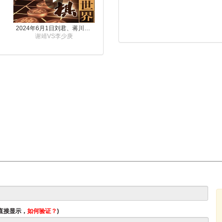
2024年6月1日刘君、蒋川讲解第三届上海杯象棋大师赛谢靖与李少庚的对局
谢靖VS李少庚
将直接显示，
如何验证？
)