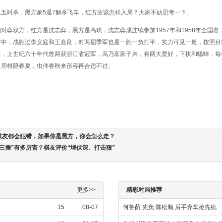
五叫杀，黑方象5退7解杀飞车，红方应该怎样入局？大家不妨思考一下。
对弈双方，红方是沈志弈，黑方是高琪，沈志弈成连续参加1957年和1958年全国赛
赛中，战胜过李义庭和王嘉良，对两届季军也是一胜一负打平，实力可见一斑，按照目
将，上世纪六十年代曾两获浙江省冠军，高乃富家子弟，有两大爱好，下棋和蟋蟀，每
，用棋陪春夏，虫伴春秋来形容再合适不过。
棋友都会犯错，如果你是黑方，你会怎么走？
三捶”有多厉害？棋友评价“埋伏深、打击狠”
更多>>
精彩对局推荐
15
08-07
何鲁荫 先负 陈松顺 后手弃车抢先机