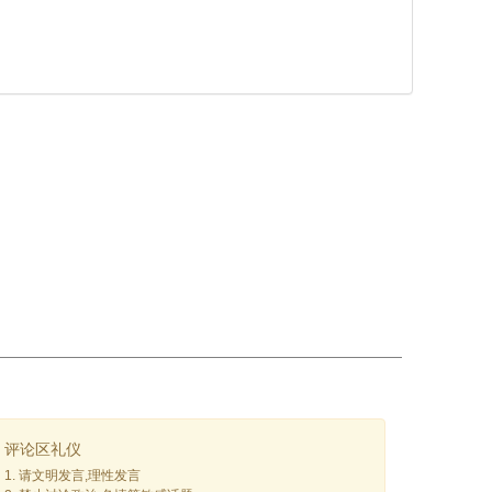
评论区礼仪
1. 请文明发言,理性发言