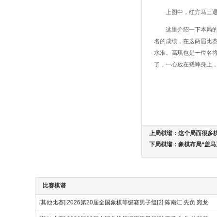
上图中，红方马三退
这里介绍一下本局的
名的成绩，在这两届比
水准。高琪也是一位名
了，一心放在蟋蟀身上
上局棋谱：
这个局面很多
下局棋谱：
象棋布局“盖马
比赛棋谱
[其他比赛]
2026第20届全国象棋等级赛男子组[2]:陈南江 先负 宛龙