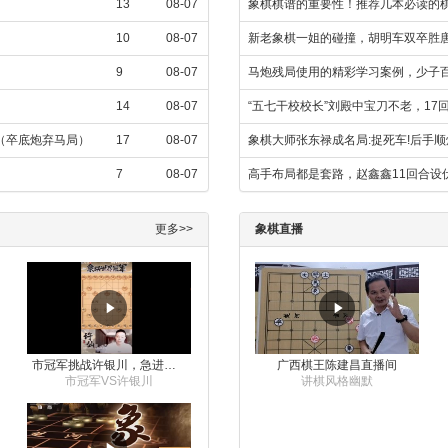
13
08-07
象棋棋谱的重要性！推荐几本必读的
10
08-07
新老象棋一姐的碰撞，胡明车双卒胜
9
08-07
马炮残局使用的精彩学习案例，少子百
14
08-07
“五七干校校长”刘殿中宝刀不老，17
飞（卒底炮弃马局）
17
08-07
象棋大师张东禄成名局:捉死车!后手顺
7
08-07
高手布局都是套路，赵鑫鑫11回合设
更多>>
象棋直播
市冠军挑战许银川，急进中兵变化真激烈！
广西棋王陈建昌直播间
市冠军VS许银川
讲棋风格幽默