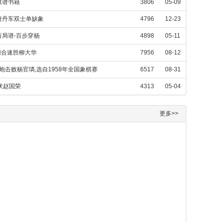
棋谱书籍
3806
05-09
唐丹车双士单缺象
4796
12-23
局谱-百步穿杨
4898
05-11
回合速胜柳大华
7956
08-12
炮击败杨官璘,选自1958年全国象棋赛
6517
08-31
伏赵国荣
4313
05-04
更多>>