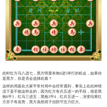
此时红方马八进七，黑方明显有炮6进5串打的机会，如果你
是黑方，你是否会选择此着？
这样的局面在大家平常对局中会经常遇到，事实上在此种情
况下是不能这样走的，因为红方有兵五进一的手段，假若黑
炮6平3，红马三进五，黑炮3平4，红兵五进一，演变结果红
方弃子有攻势，黑方虽然得子但防守压力巨大。