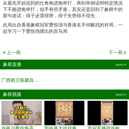
从最先开始说到的仕角炮进炮串打，再到举例说明特定情况
下不能进炮串打，似乎有些矛盾，其实还是回到了象棋中的
那句老话：得子还需得势，得子失势得不偿失。
此局出自香港象棋冠军曹悦强与香港名手何醒武的对局，一
起学习一下曹悦强摆出的弃马局
上一局
下一局
象棋直播
more
广西棋王陈建昌直播间
象棋视频
more
许银川教你炮高兵士象全如何赢士象全，简单四步即可
郭中基大战赵鑫鑫，许银川激情讲解
市冠军挑战许银川，急进中兵变化真激烈！