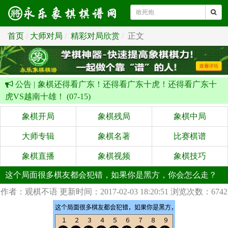
首页
大师对局
精彩对局欣赏
正文
公告 |
象棋还得看广东！还得看广东十虎！还得看广东十
虎VS越南十雄！ (07-15)
象棋开局
象棋残局
象棋中局
大师专辑
象棋名著
比赛棋谱
象棋直播
象棋视频
象棋技巧
这个局面很多棋友都会犯错，如果你是黑方，你会怎么走？
作者：观棋不语
更新时间：2017-02-03 18:20:51
浏览次数：6742