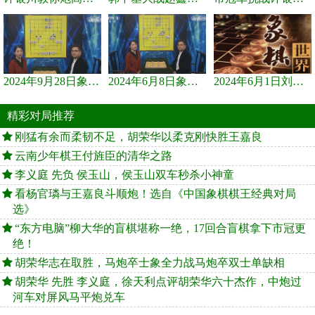
2024年9月28日象棋世界栏目，刘君、蒋川讲解了第九届杨官璘杯象棋...
2024年6月8日象棋世界，刘君、蒋川讲解了第九届杨官璘杯全国象棋...
2024年6月1日刘君、蒋川讲解第三届上海杯象棋大师赛谢靖与李少庚...
精彩对局推荐
刚猛有余而柔韧不足，胡荣华以柔克刚快胜王嘉良
云南少年棋王付旌臣的清华之路
李义庭 先负 侯玉山，侯玉山双车秒杀小神童
看杨官璘与王嘉良斗顺炮！选自《中国象棋棋王经典对局
选》
“东方电脑”柳大华的盲棋堪称一绝，17回合盲棋拿下市冠更
绝！
胡荣华志在取胜，马炮卒士象全力战马炮卒双士单缺相
胡荣华 先胜 李义庭，徐天利点评胡荣华六十杰作，中炮过
河车对屏风马平炮兑车