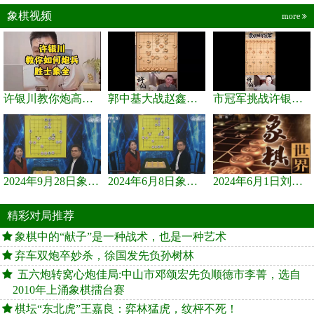
象棋视频
more
许银川教你炮高兵士象全如何赢士象全，简单四步即可
郭中基大战赵鑫鑫，许银川激情讲解
市冠军挑战许银川，急进中兵变化真激烈！
2024年9月28日象棋世界栏目，刘君、蒋川讲解了第九届杨官璘杯象棋...
2024年6月8日象棋世界，刘君、蒋川讲解了第九届杨官璘杯全国象棋...
2024年6月1日刘君、蒋川讲解第三届上海杯象棋大师赛谢靖与李少庚...
精彩对局推荐
象棋中的“献子”是一种战术，也是一种艺术
弃车双炮卒妙杀，徐国发先负孙树林
五六炮转窝心炮佳局:中山市邓颂宏先负顺德市李菁，选自
2010年上涌象棋擂台赛
棋坛“东北虎”王嘉良：弈林猛虎，纹枰不死！