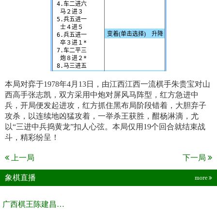
本局对弈于1978年4月13日，由江西江西一流棋手朱贵宝对山
西高手张志凯，双方采用中炮对屏风马阵型，红方急进中
兵，开局便发起进攻，红方抓住黑布局阶段错着，大胆弃子
攻杀，以连续地凶猛攻着，一举杀王获胜，酣杨淋滴，尤
以“三进中兵捣黄龙”扣人心弦。本局仅用19个回合就结束战
斗，精彩纷呈！
上一局
下一局
象棋直播
more
广西棋王陈建昌直播间