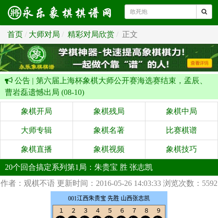
首页
大师对局
精彩对局欣赏
正文
公告 |
第六届上海杯象棋大师公开赛海选赛结束，孟辰、
曹岩磊遗憾出局 (08-10)
象棋开局
象棋残局
象棋中局
大师专辑
象棋名著
比赛棋谱
象棋直播
象棋视频
象棋技巧
20个回合搞定系列第1局：朱贵宝 胜 张志凯
作者：观棋不语
更新时间：2016-05-26 14:03:33
浏览次数：5592