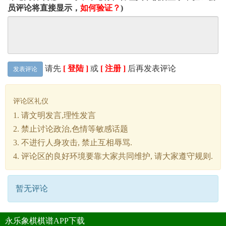
员评论将直接显示，
如何验证？
)
请先
[ 登陆 ]
或
[ 注册 ]
后再发表评论
发表评论
评论区礼仪
1. 请文明发言,理性发言
2. 禁止讨论政治,色情等敏感话题
3. 不进行人身攻击, 禁止互相辱骂.
4. 评论区的良好环境要靠大家共同维护, 请大家遵守规则.
暂无评论
永乐象棋棋谱APP下载