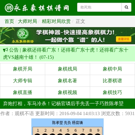
首页
大师对局
精彩对局欣赏
正文
公告 |
象棋还得看广东！还得看广东十虎！还得看广东十
虎VS越南十雄！ (07-15)
象棋开局
象棋残局
象棋中局
大师专辑
象棋名著
比赛棋谱
象棋直播
象棋视频
象棋技巧
弃炮打相，车马冷杀！记杨官璘后手先丢一子巧胜陈孝堃
作者：观棋不语
更新时间：2016-09-04 14:03:13
浏览次数：5931