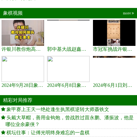
象棋视频
more
许银川教你炮高兵士象全如何赢士象全，简单四步即可
郭中基大战赵鑫鑫，许银川激情讲解
市冠军挑战许银川，急进中兵变化真激烈！
2024年9月28日象棋世界栏目，刘君、蒋川讲解了第九届杨官璘杯象棋...
2024年6月8日象棋世界，刘君、蒋川讲解了第九届杨官璘杯全国象棋...
2024年6月1日刘君、蒋川讲解第三届上海杯象棋大师赛谢靖与李少庚...
精彩对局推荐
象甲赛上王天一绝处逢生执黑棋逆转大师聂铁文
头戴大草帽，善用金钩炮，曾战胜过苗永鹏、潘振波，他是
哪位业余豪侠？
棋坛往事：让傅光明终身难忘的一盘棋