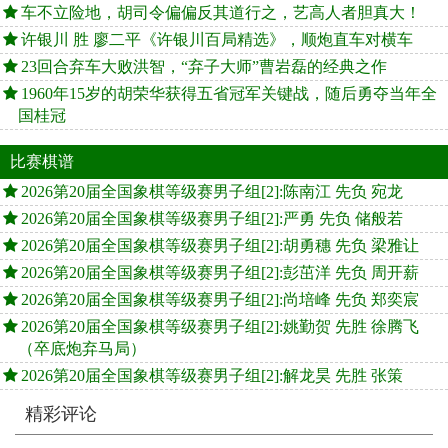
车不立险地，胡司令偏偏反其道行之，艺高人者胆真大！
许银川 胜 廖二平《许银川百局精选》，顺炮直车对横车
23回合弃车大败洪智，“弃子大师”曹岩磊的经典之作
1960年15岁的胡荣华获得五省冠军关键战，随后勇夺当年全
国桂冠
比赛棋谱
2026第20届全国象棋等级赛男子组[2]:陈南江 先负 宛龙
2026第20届全国象棋等级赛男子组[2]:严勇 先负 储般若
2026第20届全国象棋等级赛男子组[2]:胡勇穗 先负 梁雅让
2026第20届全国象棋等级赛男子组[2]:彭茁洋 先负 周开薪
2026第20届全国象棋等级赛男子组[2]:尚培峰 先负 郑奕宸
2026第20届全国象棋等级赛男子组[2]:姚勤贺 先胜 徐腾飞
（卒底炮弃马局）
2026第20届全国象棋等级赛男子组[2]:解龙昊 先胜 张策
精彩评论