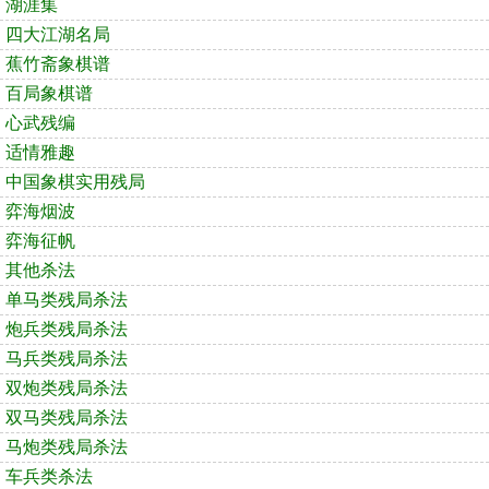
湖涯集
四大江湖名局
蕉竹斋象棋谱
百局象棋谱
心武残编
适情雅趣
中国象棋实用残局
弈海烟波
弈海征帆
其他杀法
单马类残局杀法
炮兵类残局杀法
马兵类残局杀法
双炮类残局杀法
双马类残局杀法
马炮类残局杀法
车兵类杀法