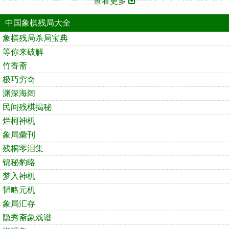
查看更多
融入了残局杀法，可以系统的巩固学习成果，起到加深理解的
作用；排局部分可供爱好者欣赏，建议不必花太多时间去研
中国象棋残局大全
究，较为复杂的残局对提高棋力作用不大，在这一部分学习中
象棋残局杀局宝典
重点需要掌握残杀杀法定式。在这一部分里，棋友可以先在棋
等你来破解
谱上运子研究，再看棋谱上的象棋残局破解方法，可以达到事
半功倍的效果。
竹香斋
极巧穷奇
渊深海阔
民间残棋揭秘
烂柯神机
象局彙刊
残桐零泪集
锦秘豹略
梦入神机
韬略元机
象局汇存
隐秀斋象戏谱