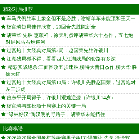
精彩对局推荐
车马兵例胜车士象全但不是必胜，谢靖单车未能顶和王天一
杨官璘短局佳作欣赏，20回合先胜陈新全
胡荣华 先胜 惠颂祥，徐天利点评胡荣华六十杰作，五七炮
对屏风马右炮巡河
过宫炮十大经典对局第2局：赵国荣先胜许银川
江湖残局碰不得，看看四大江湖残局的套路有多深
精彩实战绝杀:三面围攻五步速胜,柳特大昔日杰作,柳大华 胜
徐天红
过宫炮十大经典对局第10局：许银川先胜赵国荣，过宫炮对
左三步虎
曾东平开局得子，许银川艰难逆袭（许银川14岁）
杨官璘与陈松顺十局赛上的关键一局
“绿林好汉”陶汉明的野路子，胡荣华未能挡住
比赛棋谱
2026第20届全国象棋等级赛男子组[3]:梁雅让 先负 徐泽辉