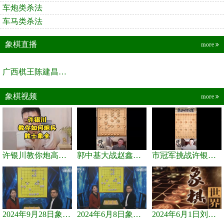
车炮类杀法
车马类杀法
象棋直播
more
广西棋王陈建昌直播间
象棋视频
more
许银川教你炮高兵士象全如何赢士象全，简单四步即可
郭中基大战赵鑫鑫，许银川激情讲解
市冠军挑战许银川，急进中兵变化真激烈！
2024年9月28日象棋世界栏目，刘君、蒋川讲解了第九届杨官璘杯象棋...
2024年6月8日象棋世界，刘君、蒋川讲解了第九届杨官璘杯全国象棋...
2024年6月1日刘君、蒋川讲解第三届上海杯象棋大师赛谢靖与李少庚...