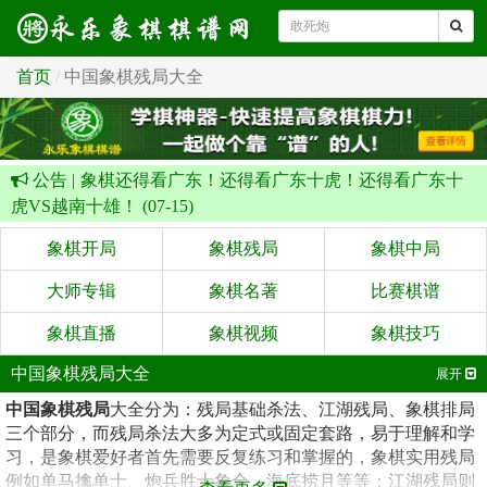
首页
中国象棋残局大全
公告 |
象棋还得看广东！还得看广东十虎！还得看广东十
虎VS越南十雄！ (07-15)
象棋开局
象棋残局
象棋中局
大师专辑
象棋名著
比赛棋谱
象棋直播
象棋视频
象棋技巧
中国象棋残局大全
展开
中国象棋残局
大全分为：残局基础杀法、江湖残局、象棋排局
三个部分，而残局杀法大多为定式或固定套路，易于理解和学
习，是象棋爱好者首先需要反复练习和掌握的，象棋实用残局
例如单马擒单士、炮兵胜士象全、海底捞月等等；江湖残局则