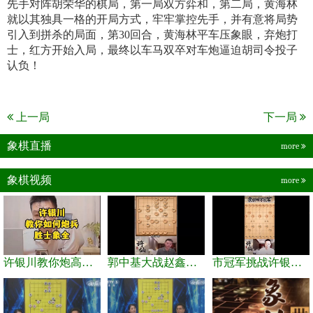
先手对阵胡荣华的棋局，第一局双方弈和，第二局，黄海林
就以其独具一格的开局方式，牢牢掌控先手，并有意将局势
引入到拼杀的局面，第30回合，黄海林平车压象眼，弃炮打
士，红方开始入局，最终以车马双卒对车炮逼迫胡司令投子
认负！
上一局
下一局
象棋直播
more
象棋视频
more
许银川教你炮高兵士象全如何赢士象全，简单四步即可
郭中基大战赵鑫鑫，许银川激情讲解
市冠军挑战许银川，急进中兵变化真激烈！