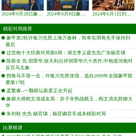
2024年9月28日象棋世界栏目，刘君、蒋川讲解了第九届杨官璘杯象棋...
2024年6月8日象棋世界，刘君、蒋川讲解了第九届杨官璘杯全国象棋...
2024年6月1日刘君、蒋川讲解第三届上海杯象棋大师赛谢靖与李少庚...
精彩对局推荐
象甲第2轮许银川先胜上海万春林，简单实用将先手保持到
最后
过宫炮十大经典对局第8局：湖北李义庭先负广东杨官璘
陈新全 负 胡荣华,徐天利点评胡荣华六十杰作,中炮巡河炮对
反宫马左象
拐角马不堪一击，许银川先胜张强，选自2009年全国象甲联
赛第17轮
孟繁睿--一颗棋坛新星正在升起
象棋大师阎文清成名局：弃子夺势战棋王，阎文清先胜柳大
华
朱剑秋 先负 杨官璘，杨官磷弃车成杀精彩对局
比赛棋谱