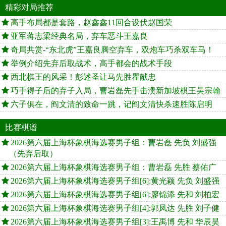
精彩对局推荐
高手布局都是套路，赵鑫鑫11回合设伏赵国荣
亚军蒋志梁经典名局，弃车恶斗王嘉良
奇局共赏-“东北虎”王嘉良腾空弃车，双炮车巧杀双车马！
举例介绍先弃后取战术，高手都会的战术手段
西北棋王的风采！彭述圣让马先胜瞿献忠
巧手得子后的弃子入局，曹岩磊先手击溃新加坡棋王吴宗翰
六子俱在，阎文清的致命一跳，记阎文清快杀速胜陈启明
比赛棋谱
2026第六届上海杯象棋海选赛男子组：曹岩磊 先负 刘盛强
（先弃后取）
2026第六届上海杯象棋海选赛男子组：曹岩磊 先胜 蔡佑广
2026第六届上海杯象棋海选赛男子组[6]:黄光颖 先负 刘盛强
2026第六届上海杯象棋海选赛男子组[6]:廖锦添 先和 刘柏宏
2026第六届上海杯象棋海选赛男子组[4]:郭凤达 先胜 刘子健
2026第六届上海杯象棋海选赛男子组[3]:王禹博 先和 华辰昊