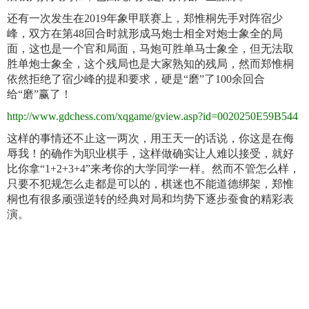
还有一次发生在2019年象甲联赛上，郑惟桐先手对阵宿少
峰，双方在第48回合时就形成马炮士相全对炮士象全的局
面，这也是一个官和局面，马炮可胜单马士象全，但无法取
胜单炮士象全，这个残局也是大家熟知的残局，然而郑惟桐
依然拒绝了宿少峰的提和要求，硬是“磨”了100余回合
给“磨”赢了！
http://www.gdchess.com/xqgame/gview.asp?id=0020250E59B544
这样的事情还不止这一两次，用王天一的话说，你这是在侮
辱我！的确作为职业棋手，这样做确实让人难以接受，就好
比你拿“1+2+3+4”来考你的大学同学一样。然而不管怎么样，
只要不犯规怎么走都是可以的，棋迷也不能道德绑架，郑惟
桐也有很多顽强逆转的经典对局和均势下逐步蚕食的精彩表
演。