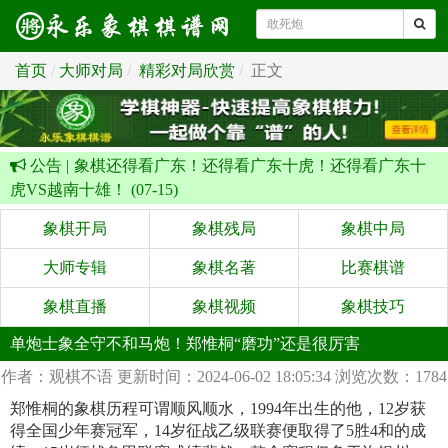
首页
大师对局
精彩对局欣赏
正文
公告 |
象棋还得看广东！还得看广东十虎！还得看广东十
虎VS越南十雄！ (07-15)
象棋开局
象棋残局
象棋中局
大师专辑
象棋名著
比赛棋谱
象棋直播
象棋视频
象棋技巧
单炮士象全守不和马炮！郑惟桐“磨功”还是很厉害
作者：观棋不语
更新时间：2024-06-02 18:05:34
浏览次数：1784
郑惟桐的象棋历程可谓顺风顺水，1994年出生的他，12岁获
得全国少年赛冠军，14岁征战乙级联赛便取得了5胜4和的成