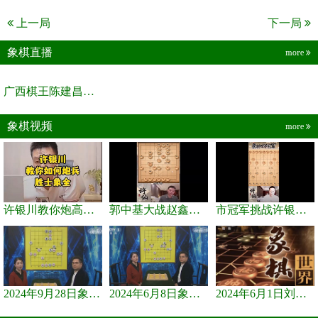
上一局
下一局
象棋直播
more
广西棋王陈建昌直播间
象棋视频
more
许银川教你炮高兵士象全如何赢士象全，简单四步即可
郭中基大战赵鑫鑫，许银川激情讲解
市冠军挑战许银川，急进中兵变化真激烈！
2024年9月28日象棋世界栏目，刘君、蒋川讲解了第九届杨官璘杯象棋...
2024年6月8日象棋世界，刘君、蒋川讲解了第九届杨官璘杯全国象棋...
2024年6月1日刘君、蒋川讲解第三届上海杯象棋大师赛谢靖与李少庚...