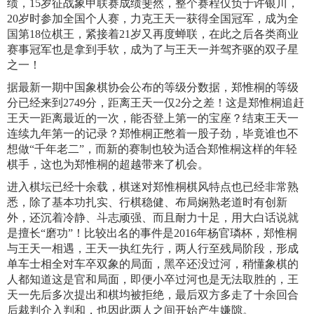
绩，15岁征战象甲联赛成绩斐然，整个赛程仅负于许银川，
20岁时参加全国个人赛，力克王天一获得全国冠军，成为全
国第18位棋王，紧接着21岁又再度蝉联，在此之后各类商业
赛事冠军也是拿到手软，成为了与王天一并驾齐驱的双子星
之一！
据最新一期中国象棋协会公布的等级分数据，郑惟桐的等级
分已经来到2749分，距离王天一仅2分之差！这是郑惟桐追赶
王天一距离最近的一次，能否登上第一的宝座？结束王天一
连续九年第一的记录？郑惟桐正憋着一股子劲，毕竟谁也不
想做“千年老二”，而新的赛制也较为适合郑惟桐这样的年轻
棋手，这也为郑惟桐的超越带来了机会。
进入棋坛已经十余载，棋迷对郑惟桐棋风特点也已经非常熟
悉，除了基本功扎实、行棋稳健、布局娴熟老道时有创新
外，还沉着冷静、斗志顽强、而且耐力十足，用大白话说就
是擅长“磨功”！比较出名的事件是2016年杨官璘杯，郑惟桐
与王天一相遇，王天一执红先行，两人行至残局阶段，形成
单车士相全对车卒双象的局面，黑卒还没过河，稍懂象棋的
人都知道这是官和局面，即便小卒过河也是无法取胜的，王
天一先后多次提出和棋均被拒绝，最后双方多走了十余回合
后裁判介入判和，也因此两人之间开始产生嫌隙。