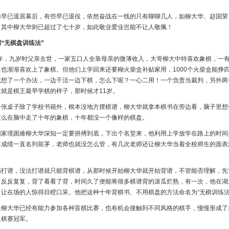
些早已退居幕后，有些早已退役，依然奋战在一线的只有聊聊几人，如柳大华、赵国荣
，其中柳大华则已超过了七十岁，如此敬业爱业岂能不让人敬佩！
“无棋盘训练法”
0年，九岁时父亲去世，一家五口人全靠母亲的微薄收入，大哥柳大中特喜欢象棋，一
也渐渐喜欢上了象棋。但他们上学回来还要糊火柴盒补贴家用，1000个火柴盒能挣
就想了一个办法，一边干活一边下棋，怎么下呢？一心二用！一个负责当裁判，另外两
就是棋王最早学棋的样子，那时候才11岁。
一张桌子除了学校书籍外，根本没地方摆棋谱，柳大华就拿本棋书在旁边看，脑子里想
这么在脑中走了十年的象棋，十年都没一个像样的棋盘。
因家境困难柳大华深知一定要拼搏到底，下出个名堂来，他利用上学放学在路上的时间
习成绩一直名列前茅，老师也就没怎么管，有几次老师还让柳大华当着全校师生的面表
。
书打谱，没法打谱就只能背棋谱，从那时候开始柳大华就开始背谱，不管能否理解，先
，反反复复，背了看看了背，时间久了便能将很多棋谱背的滚瓜烂熟，有一次，他在湖
让在场的人惊得目瞪口呆。他把这种十年背棋书、不用棋盘的方法命名为“无棋训练法
柳大华已经有能力参加各种盲棋比赛，也有机会接触到不同风格的棋手，慢慢形成了自
象棋赛冠军。