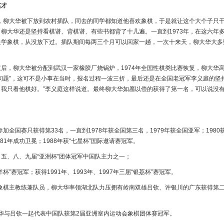
英才
后，柳大华被下放到农村插队，同去的同学都知道他喜欢象棋，于是就让这个大个子只
柳大华还是坚持看棋谱、背棋谱、有些书都背了十几遍。一直到1973年，在这六年
边学象棋，从没放下过。插队期间每两三个月可以回家一趟，一次十来天，柳大华大多
后，柳大华被分配到武汉一家橡胶厂烧锅炉，1974年全国性棋类比赛恢复，柳大华
问题”，这可不是小事在当时，报名过程一波三折，最后还是在全国老冠军李义庭的坚
，我只看他棋好。”李义庭这样说道。最终柳大华如愿以偿的获得了第一名，可以说没
参加全国赛只获得第33名，一直到1978年获全国第三名，1979年获全国亚军；198
981年成功卫冕；1988年获“七星杯”国际邀请赛冠军。
五、八、九届“亚洲杯”团体冠军中国队主力之一；
杯”赛冠军；获得1991年、1993年、1997年三届“银荔杯”赛冠军。
北象棋主教练兼队员，柳大华率领湖北队力压拥有岭南双雄吕钦、许银川的广东获得第
柳大华与吕钦一起代表中国队获第2届亚洲室内运动会象棋团体赛冠军。