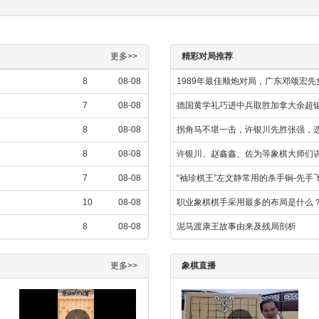
更多>>
精彩对局推荐
8
08-08
1989年最佳顺炮对局，广东邓颂宏先
7
08-08
德国黄学礼巧进中兵取胜加拿大余超
8
08-08
拐角马不堪一击，许银川先胜张强，选自
8
08-08
许银川、赵鑫鑫、佐为等象棋大师们讲
7
08-08
“袖珍棋王”左文静常用的杀手锏-先手
10
08-08
职业象棋棋手采用最多的布局是什么
8
08-08
泥马渡康王故事由来及残局剖析
更多>>
象棋直播