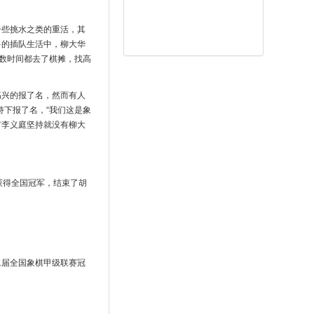
干些挑水之类的重活，其
多的插队生活中，柳大华
数时间都去了棋摊，找高
高兴的报了名，然而有人
持下报了名，“我们这是象
有李义庭坚持就没有柳大
0获得全国冠军，结束了胡
二届全国象棋甲级联赛冠