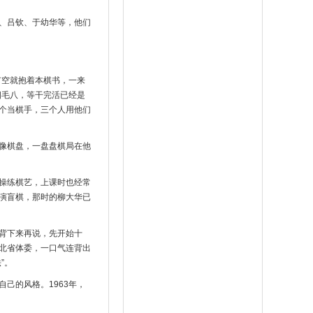
、吕钦、于幼华等，他们
有空就抱着本棋书，一来
四毛八，等干完活已经是
个当棋手，三个人用他们
像棋盘，一盘盘棋局在他
操练棋艺，上课时也经常
演盲棋，那时的柳大华已
背下来再说，先开始十
北省体委，一口气连背出
”。
己的风格。1963年，