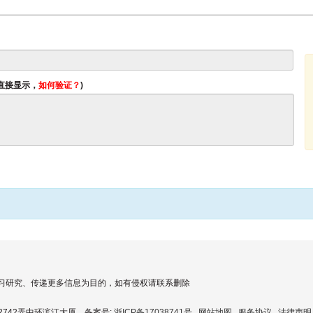
将直接显示，
如何验证？
)
习研究、传递更多信息为目的，如有侵权请联系删除
道2742弄中环滨江大厦 备案号:
浙ICP备17038741号
网站地图
服务协议
法律声明