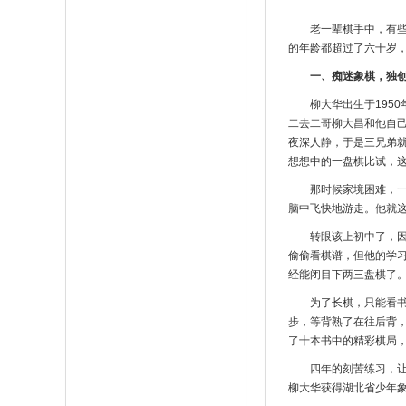
老一辈棋手中，有
的年龄都超过了六十岁
一、痴迷象棋，独创
柳大华出生于195
二去二哥柳大昌和他自己
夜深人静，于是三兄弟
想想中的一盘棋比试，这
那时候家境困难，
脑中飞快地游走。他就
转眼该上初中了，
偷偷看棋谱，但他的学
经能闭目下两三盘棋了
为了长棋，只能看
步，等背熟了在往后背
了十本书中的精彩棋局，
四年的刻苦练习，让
柳大华获得湖北省少年