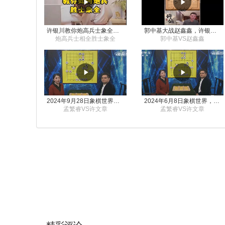
许银川教你炮高兵士象全如何赢士象全，简单四步即可
郭中基大战赵鑫鑫，许银川激情讲解
炮高兵士相全胜士象全
郭中基VS赵鑫鑫
2024年9月28日象棋世界栏目，刘君、蒋川讲解了第九届杨官璘杯象棋公开赛孟繁睿与许文章的对局
2024年6月8日象棋世界，刘君、蒋川讲解了第九届杨官璘杯全国象棋公开赛孟繁睿与许文章的对局
孟繁睿VS许文章
孟繁睿VS许文章