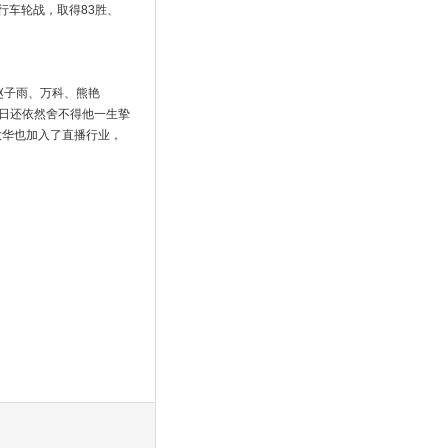
进行车轮战，取得83胜、
赵子雨、万科、熊艳
日还依然舍不得他一生挚
大华也加入了直播行业，