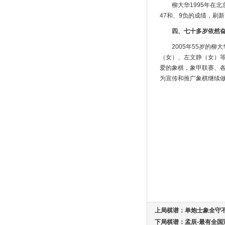
柳大华1995年在北
47和、9负的成绩，刷
四、七十多岁依然
2005年55岁的
（女）、左文静（女）
爱的象棋，象甲联赛、各
为宣传和推广象棋继续
上局棋谱：
单炮士象全守
下局棋谱：
孟辰-最有全