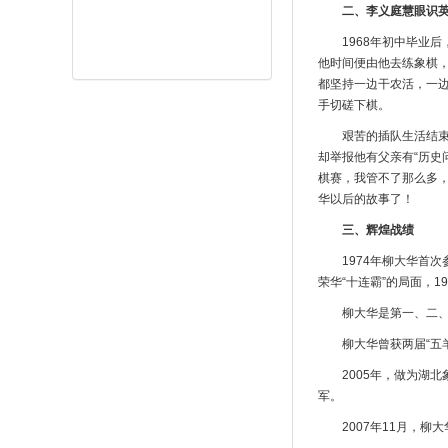
二、李义庭慧眼识
1968年初中毕业
他时间便由他去练象棋，
都坚持一边干农活，一
手切磋下棋。
艰苦的插队生活结束
却举报他有父亲有“历史
棋赛，我管不了那么多
华以后的故事了！
三、辉煌战绩
1974年柳大华首次
荣华“十连霸”的局面，1
柳大华是第一、二、
柳大华曾获两届“五羊
2005年，做为湖
军。
2007年11月，