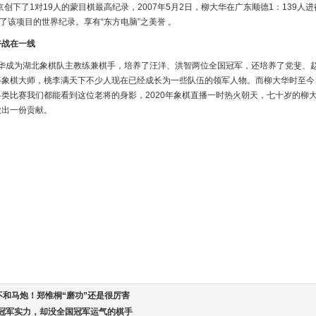
京创下了1对19人的蒙目棋最高纪录，2007年5月2日，柳大华在广东顺德1：139人
新了该项目的世界纪录。享有“东方电脑”之美誉 。
奋战在一线
柳大华成为湖北象棋队主教练兼棋手，培养了汪洋、洪智两位全国冠军，还培养了党斐、
等象棋大师，桃李满天下不少人现在已经成长为一些队伍的领军人物。而柳大华时至今
类比赛我们都能看到这位老将的身影，2020年象棋直播一时热火朝天，七十岁的柳
做出一份贡献。
不和马炮！郑惟桐“磨功”还是很厉害
国冠军实力，却没全国冠军运气的棋手