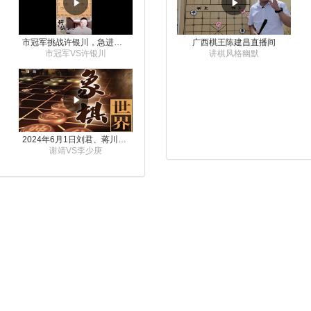
市冠军挑战许银川，急进中兵变化真激烈！
广西棋王陈建昌直播间
市冠军VS许银川
讲棋风格幽默
2024年6月1日刘君、蒋川讲解第三届上海杯象棋大师赛谢靖与李少庚的对局
谢靖VS李少庚