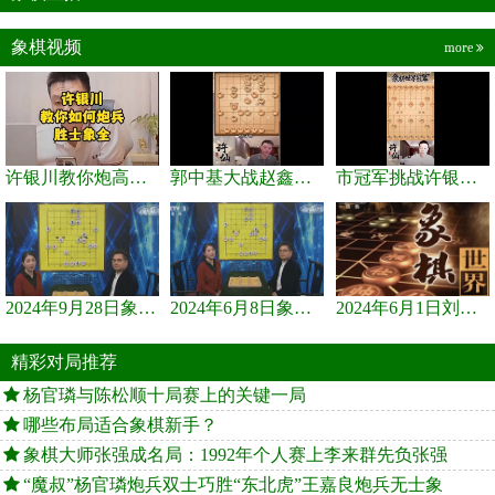
象棋视频
more
许银川教你炮高兵士象全如何赢士象全，简单四步即可
郭中基大战赵鑫鑫，许银川激情讲解
市冠军挑战许银川，急进中兵变化真激烈！
2024年9月28日象棋世界栏目，刘君、蒋川讲解了第九届杨官璘杯象棋...
2024年6月8日象棋世界，刘君、蒋川讲解了第九届杨官璘杯全国象棋...
2024年6月1日刘君、蒋川讲解第三届上海杯象棋大师赛谢靖与李少庚...
精彩对局推荐
杨官璘与陈松顺十局赛上的关键一局
哪些布局适合象棋新手？
象棋大师张强成名局：1992年个人赛上李来群先负张强
“魔叔”杨官璘炮兵双士巧胜“东北虎”王嘉良炮兵无士象