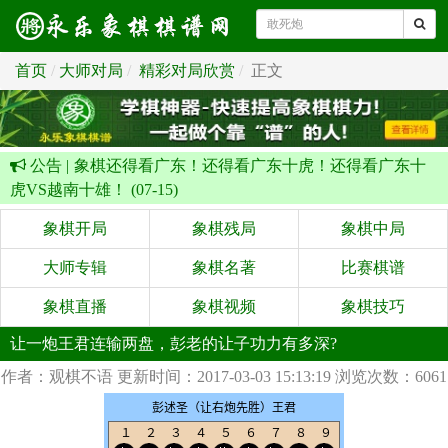
首页
大师对局
精彩对局欣赏
正文
公告 |
象棋还得看广东！还得看广东十虎！还得看广东十
虎VS越南十雄！ (07-15)
象棋开局
象棋残局
象棋中局
大师专辑
象棋名著
比赛棋谱
象棋直播
象棋视频
象棋技巧
让一炮王君连输两盘，彭老的让子功力有多深?
作者：观棋不语
更新时间：2017-03-03 15:13:19
浏览次数：6061