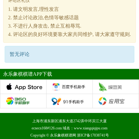
评论区礼仪
1. 请文明发言,理性发言
2. 禁止讨论政治,色情等敏感话题
3. 不进行人身攻击, 禁止互相辱骂.
4. 评论区的良好环境要靠大家共同维护, 请大家遵守规则.
暂无评论
永乐象棋棋谱APP下载
上海市浦东新区浦东大道2742弄中环滨江大厦
ecnecn168#126.com 域名：www.xiangqiqipu.com
Copyright ©
永乐象棋棋谱网
浙ICP备17038741号