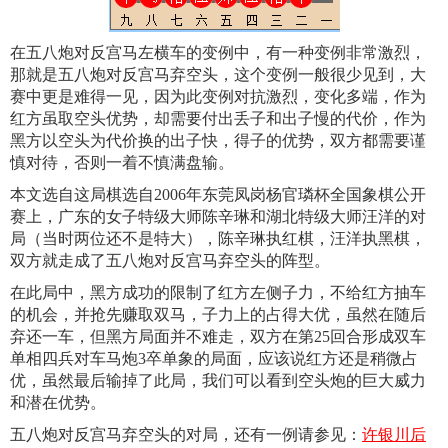
在五八炮对反宫马左横车的变例中，有一种变例非常激烈，
那就是五八炮对反宫马弃空头，这个变例一般很少见到，大
赛中更是难得一见，因为此变例对抗激烈，变化多端，作为
红方虽取空头优势，却需要付出丢子和出子慢的代价，作为
黑方以空头为代价换的出子快，得子的优势，双方都需要谨
慎对待，否则一着不慎满盘输。
本文选自这局棋选自2006年东莞凤岗杨官璘杯全国象棋公开
赛上，广东的女子特级大师陈辛琳和湖北特级大师汪洋的对
局（当时两位还不是特大），陈辛琳执红棋，汪洋执黑棋，
双方就走成了五八炮对反宫马弃空头的阵型。
在此局中，黑方成功的限制了红方左侧子力，不给红方抽车
的机会，并抢先赚取双马，子力上的占得大优，虽然在随后
弃还一车，但黑方局面并不难走，双方在第25回合形成双车
单相四兵对车马炮3卒单象的局面，应该说红方还是稍微占
优，虽然最后输掉了此局，我们可以看到空头炮的巨大威力
和潜在优势。
五八炮对反宫马弃空头的对局，还有一例请参见：
许银川后