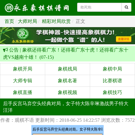
首页
大师对局
精彩对局欣赏
正文
公告 |
象棋还得看广东！还得看广东十虎！还得看广东十
虎VS越南十雄！ (07-15)
象棋开局
象棋残局
象棋中局
大师专辑
象棋名著
比赛棋谱
象棋直播
象棋视频
象棋技巧
后手反宫马弃空头经典对局，女子特大陈辛琳激战男子特大
汪洋
作者：观棋不语
更新时间：2018-06-25 14:22:57
浏览次数：7572