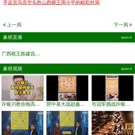
手反宫马弃空头胜山西棋王周小平的精彩对局
上一局
下一局
象棋直播
more
广西棋王陈建昌直播间
象棋视频
more
许银川教你炮高兵士象全如何赢士象全，简单四步即可
郭中基大战赵鑫鑫，许银川激情讲解
市冠军挑战许银川，急进中兵变化真激烈！