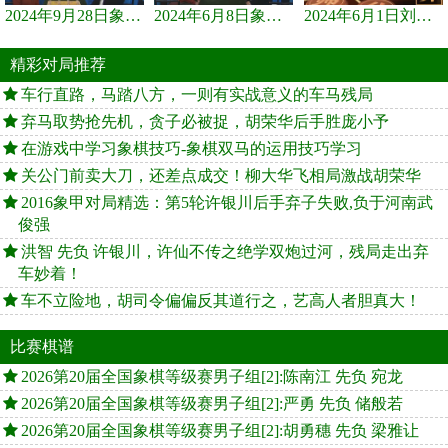
2024年9月28日象棋世界栏目，刘君、蒋川讲解了第九届杨官璘杯象棋...
2024年6月8日象棋世界，刘君、蒋川讲解了第九届杨官璘杯全国象棋...
2024年6月1日刘君、蒋川讲解第三届上海杯象棋大师赛谢靖与李少庚...
精彩对局推荐
车行直路，马踏八方，一则有实战意义的车马残局
弃马取势抢先机，贪子必被捉，胡荣华后手胜庞小予
在游戏中学习象棋技巧-象棋双马的运用技巧学习
关公门前卖大刀，还差点成交！柳大华飞相局激战胡荣华
2016象甲对局精选：第5轮许银川后手弃子失败,负于河南武
俊强
洪智 先负 许银川，许仙不传之绝学双炮过河，残局走出弃
车妙着！
车不立险地，胡司令偏偏反其道行之，艺高人者胆真大！
比赛棋谱
2026第20届全国象棋等级赛男子组[2]:陈南江 先负 宛龙
2026第20届全国象棋等级赛男子组[2]:严勇 先负 储般若
2026第20届全国象棋等级赛男子组[2]:胡勇穗 先负 梁雅让