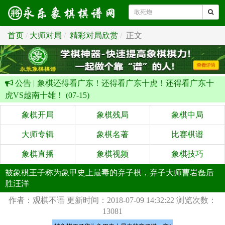
首页
大师对局
精彩对局欣赏
正文
公告 |
象棋还得看广东！还得看广东十虎！还得看广东十
虎VS越南十雄！ (07-15)
象棋开局
象棋残局
象棋中局
大师专辑
象棋名著
比赛棋谱
象棋直播
象棋视频
象棋技巧
被象棋王子称为象甲史上最毒的弃子棋，弃子大师曹岩磊后
胜汪洋
作者：观棋不语
更新时间：2018-07-09 14:32:22
浏览次数：
13081