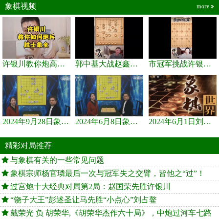
象棋视频
more
许银川教你炮高兵士象全如何赢士象全，简单四步即可
郭中基大战赵鑫鑫，许银川激情讲解
市冠军挑战许银川，急进中兵变化真激烈！
2024年9月28日象棋世界栏目，刘君、蒋川讲解了第九届杨官璘杯象棋...
2024年6月8日象棋世界，刘君、蒋川讲解了第九届杨官璘杯全国象棋...
2024年6月1日刘君、蒋川讲解第三届上海杯象棋大师赛谢靖与李少庚...
精彩对局推荐
与象棋有关的一些常见问题
象棋宗师杨官璘最后一次与冠军失之交臂，皆他之“过”！
过宫炮十大经典对局第2局：赵国荣先胜许银川
“饶子大王”彭述圣让马先胜“小点心”刘占鳌
戴荣光 负 胡荣华,《胡荣华杰作六十局》，中炮过河车七路