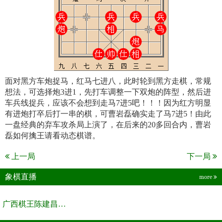
面对黑方车炮捉马，红马七进八，此时轮到黑方走棋，常规
想法，可选择炮3进1，先打车调整一下双炮的阵型，然后进
车兵线捉兵，应该不会想到走马7进5吧！！！因为红方明显
有进炮打卒后打一串的棋，可曹岩磊确实走了马7进5！由此
一盘经典的弃车攻杀局上演了，在后来的20多回合内，曹岩
磊如何擒王请看动态棋谱。
上一局
下一局
象棋直播
more
广西棋王陈建昌直播间