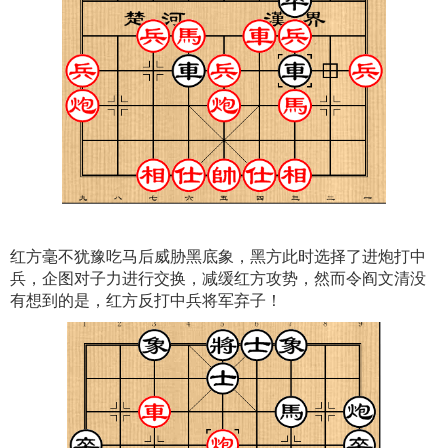
红方毫不犹豫吃马后威胁黑底象，黑方此时选择了进炮打中
兵，企图对子力进行交换，减缓红方攻势，然而令阎文清没
有想到的是，红方反打中兵将军弃子！