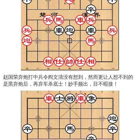
赵国荣弃炮打中兵令阎文清没有想到，然而更让人想不到的
是黑弃炮后，再弃车杀底士！妙手频出，目不暇接！