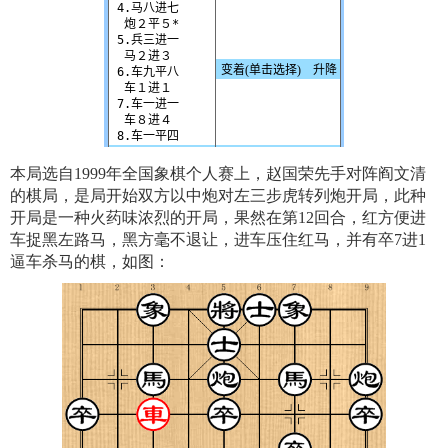
本局选自1999年全国象棋个人赛上，赵国荣先手对阵阎文清
的棋局，是局开始双方以中炮对左三步虎转列炮开局，此种
开局是一种火药味浓烈的开局，果然在第12回合，红方便进
车捉黑左路马，黑方毫不退让，进车压住红马，并有卒7进1
逼车杀马的棋，如图：