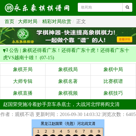
首页
大师对局
精彩对局欣赏
正文
公告 |
象棋还得看广东！还得看广东十虎！还得看广东十
虎VS越南十雄！ (07-15)
象棋开局
象棋残局
象棋中局
大师专辑
象棋名著
比赛棋谱
象棋直播
象棋视频
象棋技巧
赵国荣突施冷着妙手弃车杀底士，大战河北悍将阎文清
作者：观棋不语
更新时间：2016-09-30 14:03:32
浏览次数：6405