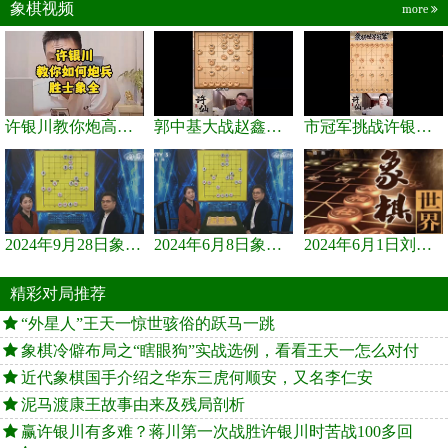
象棋视频
more
许银川教你炮高兵士象全如何赢士象全，简单四步即可
郭中基大战赵鑫鑫，许银川激情讲解
市冠军挑战许银川，急进中兵变化真激烈！
2024年9月28日象棋世界栏目，刘君、蒋川讲解了第九届杨官璘杯象棋...
2024年6月8日象棋世界，刘君、蒋川讲解了第九届杨官璘杯全国象棋...
2024年6月1日刘君、蒋川讲解第三届上海杯象棋大师赛谢靖与李少庚...
精彩对局推荐
“外星人”王天一惊世骇俗的跃马一跳
象棋冷僻布局之“瞎眼狗”实战选例，看看王天一怎么对付
近代象棋国手介绍之华东三虎何顺安，又名李仁安
泥马渡康王故事由来及残局剖析
赢许银川有多难？蒋川第一次战胜许银川时苦战100多回