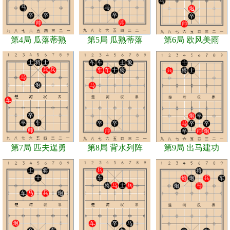
第4局 瓜落蒂熟
第5局 瓜熟蒂落
第6局 欧风美雨
第7局 匹夫逞勇
第8局 背水列阵
第9局 出马建功