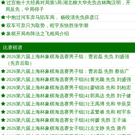
过宫炮十大经典对局第5局:湖北柳大华先负吉林陶汉明，开
局反先，中局得子
中炮过河车弃马陷车局， 杨咬清先负薛彦江
双车可弃只为取势，程宇东快胜张学潮
象棋开局布阵法之飞相局介绍
比赛棋谱
2026第六届上海杯象棋海选赛男子组：曹岩磊 先负 刘盛强
（先弃后取）
2026第六届上海杯象棋海选赛男子组：曹岩磊 先胜 蔡佑广
2026第六届上海杯象棋海选赛男子组[6]:黄光颖 先负 刘盛强
2026第六届上海杯象棋海选赛男子组[6]:廖锦添 先和 刘柏宏
2026第六届上海杯象棋海选赛男子组[4]:郭凤达 先胜 刘子健
2026第六届上海杯象棋海选赛男子组[3]:王禹博 先和 华辰昊
2026第六届上海杯象棋海选赛男子组[3]:孟繁睿 先和 程宇东
2026第六届上海杯象棋海选赛女子组[4]:何媛 先胜 王子涵
2026第六届上海杯象棋海选赛女子组[2]:左文静 先负 唐丹