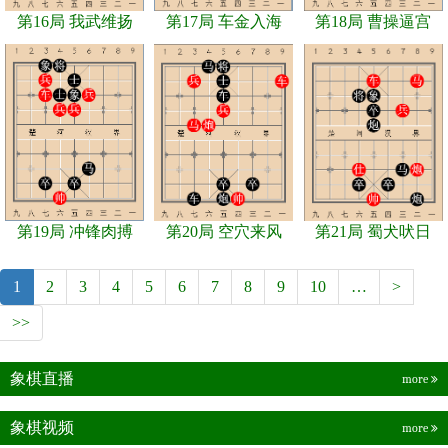
第16局 我武维扬
第17局 车金入海
第18局 曹操逼宫
第19局 冲锋肉搏
第20局 空穴来风
第21局 蜀犬吠日
1
2
3
4
5
6
7
8
9
10
…
>
>>
象棋直播
more
象棋视频
more