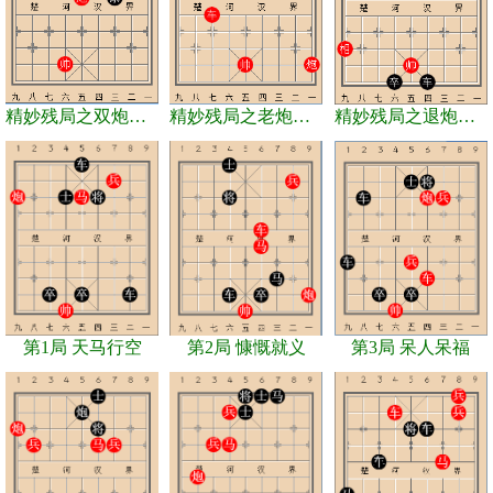
精妙残局之双炮兵巧胜双车士象全
精妙残局之老炮拖车
精妙残局之退炮引车
第1局 天马行空
第2局 慷慨就义
第3局 呆人呆福