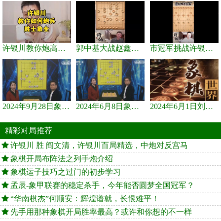
许银川教你炮高兵士象全如何赢士象全，简单四步即可
郭中基大战赵鑫鑫，许银川激情讲解
市冠军挑战许银川，急进中兵变化真激烈！
2024年9月28日象棋世界栏目，刘君、蒋川讲解了第九届杨官璘杯象棋...
2024年6月8日象棋世界，刘君、蒋川讲解了第九届杨官璘杯全国象棋...
2024年6月1日刘君、蒋川讲解第三届上海杯象棋大师赛谢靖与李少庚...
精彩对局推荐
许银川 胜 阎文清，许银川百局精选，中炮对反宫马
象棋开局布阵法之列手炮介绍
象棋运子技巧之过门的初步学习
孟辰-象甲联赛的稳定杀手，今年能否圆梦全国冠军？
“华南棋杰”何顺安：辉煌谱就，长恨难平！
先手用那种象棋开局胜率最高？或许和你想的不一样