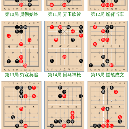
第10局 贯彻始终
第11局 弄玉吹箫
第12局 螳臂当车
第13局 穷寇莫追
第14局 回马神枪
第15局 援笔成文