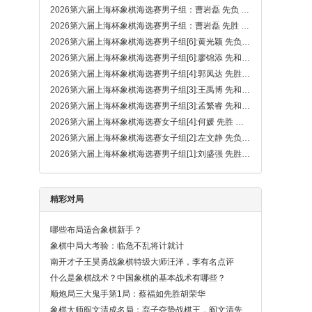
2026第六届上海杯象棋海选赛男子组：曹岩磊 先负 刘盛强（先弃后取）
2026第六届上海杯象棋海选赛男子组：曹岩磊 先胜 蔡佑广
2026第六届上海杯象棋海选赛男子组[6]:黄光颖 先负 刘盛强
2026第六届上海杯象棋海选赛男子组[6]:廖锦添 先和 刘柏宏
2026第六届上海杯象棋海选赛男子组[4]:郭凤达 先胜 刘子健
2026第六届上海杯象棋海选赛男子组[3]:王禹博 先和 华辰昊
2026第六届上海杯象棋海选赛男子组[3]:孟繁睿 先和 程宇东
2026第六届上海杯象棋海选赛女子组[4]:何媛 先胜 王子涵
2026第六届上海杯象棋海选赛女子组[2]:左文静 先负 唐丹
2026第六届上海杯象棋海选赛男子组[1]:刘盛强 先胜 赵攀伟（大漏着）
精彩对局
哪些布局适合象棋新手？
象棋中局大考验：临危不乱将计就计
南开才子王昊勇战象棋特级大师汪洋，李有名点评
什么是象棋战术？中国象棋的基本战术有哪些？
顺炮局三大鬼手第1局：蔡福如先胜胡荣华
象棋大师阎文清成名局：弃子夺势战棋王，阎文清先胜柳大华