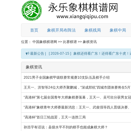
首页
象棋开局布阵法
象棋残局
象棋中局
位置：
中国象棋棋谱网
>>
比赛棋谱
>>
象棋资讯
最新公告 |
[ 2026-07-15 ]
象棋还得看广东！还得看广东十虎！
象棋资讯
2021男子全国象棋甲级联赛常规赛10支队伍及棋手介绍
王天一、洪智等24位大师齐聚鹏城，“深成郑杭”四城市团体赛将在5月7
“高港杯”第七届全国青年大师象棋赛落幕，王天一、吴可欣分获男女
“高港杯”象棋青年大师赛最新消息：王天一、武俊强等四人晋级决赛
"高港杯"首日三轮战罢，王天一连胜三局
孙浩宇有话说：县级水平不到的棋手也能成象棋大师？