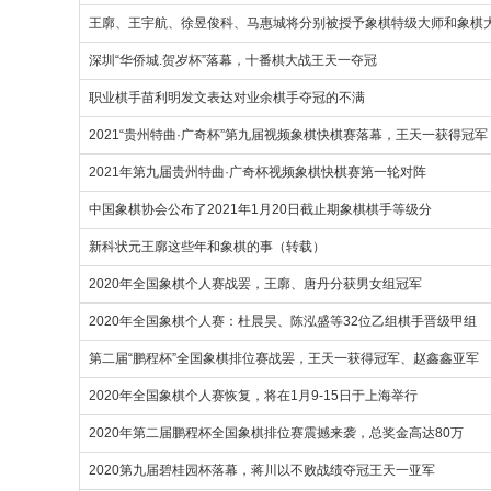
王廓、王宇航、徐昱俊科、马惠城将分别被授予象棋特级大师和象棋
深圳“华侨城.贺岁杯”落幕，十番棋大战王天一夺冠
职业棋手苗利明发文表达对业余棋手夺冠的不满
2021“贵州特曲·广奇杯”第九届视频象棋快棋赛落幕，王天一获得冠
2021年第九届贵州特曲·广奇杯视频象棋快棋赛第一轮对阵
中国象棋协会公布了2021年1月20日截止期象棋棋手等级分
新科状元王廓这些年和象棋的事（转载）
2020年全国象棋个人赛战罢，王廓、唐丹分获男女组冠军
2020年全国象棋个人赛：杜晨昊、陈泓盛等32位乙组棋手晋级甲组
第二届“鹏程杯”全国象棋排位赛战罢，王天一获得冠军、赵鑫鑫亚军
2020年全国象棋个人赛恢复，将在1月9-15日于上海举行
2020年第二届鹏程杯全国象棋排位赛震撼来袭，总奖金高达80万
2020第九届碧桂园杯落幕，蒋川以不败战绩夺冠王天一亚军