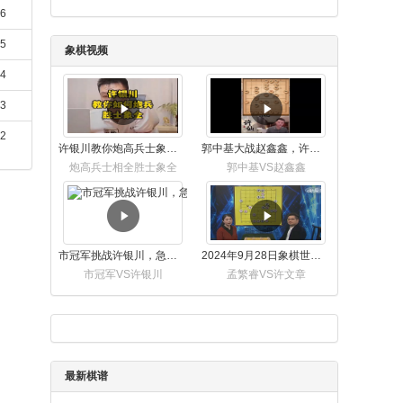
16
15
象棋视频
14
13
12
许银川教你炮高兵士象全如何赢士象全，简单四步即可
郭中基大战赵鑫鑫，许银川激情讲解
炮高兵士相全胜士象全
郭中基VS赵鑫鑫
市冠军挑战许银川，急进中兵变化真激烈！
2024年9月28日象棋世界栏目，刘君、蒋川讲解了第九届杨官璘杯象棋公开赛孟繁睿与许文章的对局
市冠军VS许银川
孟繁睿VS许文章
最新棋谱