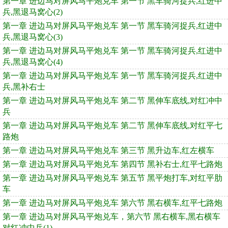
第一章 进边马对屏风马平炮兑车 第一节 黑车骑河捉兵,红进中
兵,黑退马窝心(2)
第一章 进边马对屏风马平炮兑车 第一节 黑车骑河捉兵,红进中
兵,黑退马窝心(3)
第一章 进边马对屏风马平炮兑车 第一节 黑车骑河捉兵,红进中
兵,黑退马窝心(4)
第一章 进边马对屏风马平炮兑车 第一节 黑车骑河捉兵,红进中
兵,黑补右士
第一章 进边马对屏风马平炮兑车 第二节 黑伸车底线,对红冲中
兵
第一章 进边马对屏风马平炮兑车 第二节 黑伸车底线,对红平七
路炮
第一章 进边马对屏风马平炮兑车 第三节 黑升边车,红左横车
第一章 进边马对屏风马平炮兑车 第四节 黑补右士,红平七路炮
第一章 进边马对屏风马平炮兑车 第五节 黑平炮打车,对红平肋
车
第一章 进边马对屏风马平炮兑车 第六节 黑右横车,红平七路炮
第一章 进边马对屏风马平炮兑车，第六节 黑右横车,黑右横车
对红冲中兵(1)