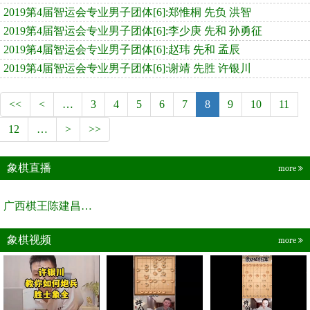
2019第4届智运会专业男子团体[6]:郑惟桐 先负 洪智
2019第4届智运会专业男子团体[6]:李少庚 先和 孙勇征
2019第4届智运会专业男子团体[6]:赵玮 先和 孟辰
2019第4届智运会专业男子团体[6]:谢靖 先胜 许银川
<<
<
…
3
4
5
6
7
8
9
10
11
12
…
>
>>
象棋直播
more
广西棋王陈建昌直播间
象棋视频
more