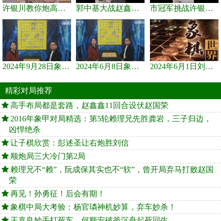
许银川教你炮高兵士象全如何赢士象全，简单四步即可
郭中基大战赵鑫鑫，许银川激情讲解
市冠军挑战许银川，急进中兵变化真激烈！
2024年9月28日象棋世界栏目，刘君、蒋川讲解了第九届杨官璘杯象棋...
2024年6月8日象棋世界，刘君、蒋川讲解了第九届杨官璘杯全国象棋...
2024年6月1日刘君、蒋川讲解第三届上海杯象棋大师赛谢靖与李少庚...
精彩对局推荐
高手布局都是套路，赵鑫鑫11回合设伏赵国荣
2016年象甲对局精选：第5轮赖理兄先胜龚岩，三子归边，
凶悍绝杀
让子棋欣赏：彭述圣让右炮胜刘信
顺炮局三大冷门第2局
赖理兄不“赖”，阮成保其实也不“软”，曾开局弃马打败赵国
荣
再见！孙勇征！后会有期！
象棋中局大考验：杨官璘神机妙算，弃车妙杀！
王嘉良妙手打死车，何顺安破釜沉舟起死回生