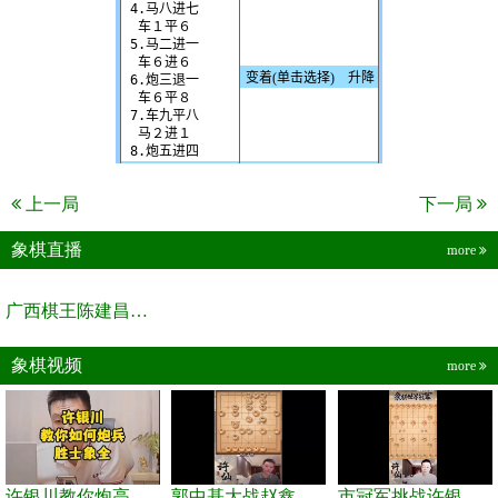
上一局
下一局
象棋直播
more
广西棋王陈建昌直播间
象棋视频
more
许银川教你炮高兵士象全如何赢士象全，简单四步即可
郭中基大战赵鑫鑫，许银川激情讲解
市冠军挑战许银川，急进中兵变化真激烈！