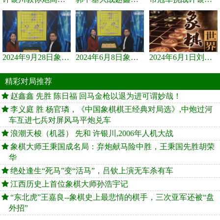
2024年9月28日象棋世界栏目，刘君、蒋川讲解了第九届杨官璘杯象棋...
2024年6月8日象棋世界，刘君、蒋川讲解了第九届杨官璘杯全国象棋...
2024年6月1日刘君、蒋川讲解第三届上海杯象棋大师赛谢靖与李少庚...
精彩对局推荐
赵鑫鑫 先胜 陈日福 回马金枪以退为进可谓妙哉！
李义庭 胜 杨官璘，《中国象棋棋王经典对局选》,中炮过河
车互进七兵对屏风马平炮兑车
浪潮天梭（机器） 先和 许银川,2006年人机大战
象棋大师王秉国成名局：弃炮献马险中胜，王秉国先胜胡荣
华
绝处逢生“死马”变“活马”，吕钦上演无车杀有车
江西历史上首位象棋大师孙浩宇记
“东北虎”王嘉良--象棋史上最悲情的棋手，三次亚军还被“盘
外招”