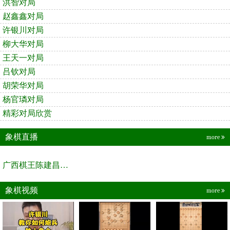
洪智对局
赵鑫鑫对局
许银川对局
柳大华对局
王天一对局
吕钦对局
胡荣华对局
杨官璘对局
精彩对局欣赏
象棋直播
more
广西棋王陈建昌直播间
象棋视频
more