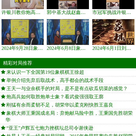
许银川教你炮高兵士象全如何赢士象全，简单四步即可
郭中基大战赵鑫鑫，许银川激情讲解
市冠军挑战许银川，急进中兵变化真激烈！
2024年9月28日象棋世界栏目，刘君、蒋川讲解了第九届杨官璘杯象棋...
2024年6月8日象棋世界，刘君、蒋川讲解了第九届杨官璘杯全国象棋...
2024年6月1日刘君、蒋川讲解第三届上海杯象棋大师赛谢靖与李少庚...
精彩对局推荐
来认识一下全国第19位象棋棋王徐超
举例介绍先弃后取战术，高手都会的战术手段
王天一与业余棋手的对局，是不是有点砍瓜切菜的感觉？
炮高兵如何取胜炮单士象？看武俊强强取王廓
刚猛有余而柔韧不足，胡荣华以柔克刚快胜王嘉良
象棋大师王秉国成名局：弃炮献马险中胜，王秉国先胜胡荣
华
“亚王”卢辉五七炮力挫棋坛总司令谢侠逊