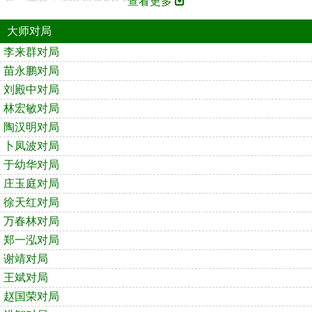
查看更多
大师对局
李来群对局
苗永鹏对局
刘殿中对局
林宏敏对局
陶汉明对局
卜凤波对局
于幼华对局
庄玉庭对局
徐天红对局
万春林对局
郑一泓对局
谢靖对局
王斌对局
赵国荣对局