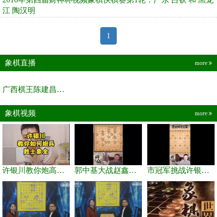
江 陶汉明
1
象棋直播
more
广西棋王陈建昌直播间
象棋视频
more
许银川教你炮高兵士象全如何赢士象全，简单四步即可
郭中基大战赵鑫鑫，许银川激情讲解
市冠军挑战许银川，急进中兵变化真激烈！