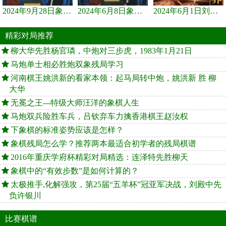
2024年9月28日象棋世界栏目，刘君、蒋川讲解了第九届杨官璘杯象棋...
2024年6月8日象棋世界，刘君、蒋川讲解了第九届杨官璘杯全国象棋...
2024年6月1日刘君、蒋川讲解第三届上海杯象棋大师赛谢靖与李少庚...
精彩对局推荐
柳大华先胜杨官璘，中炮对三步虎，1983年1月21日
马炮单士相必胜炮双象残局学习
河南棋王姚洪新的看家本领：起马局转中炮，姚洪新 胜 柳
大华
无冕之王---特级大师汪洋的象棋人生
马炮双兵险胜车兵，吕钦弃车力擒香港棋王赵汝权
下象棋的标准姿势应该是怎样？
象棋残局怎么学？推荐两本最适合初学者的残局棋谱
2016年重庆学府杯精彩对局精选：连泽特先胜柳天
象棋中的“有效步数”是如何计算的？
太极推手,化解强攻，第25届“五羊杯”冠亚军决战，刘殿中先
负许银川
比赛棋谱