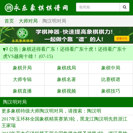
首页
大师对局
陶汉明对局
公告 |
象棋还得看广东！还得看广东十虎！还得看广东十
虎VS越南十雄！ (07-15)
象棋开局
象棋残局
象棋中局
大师专辑
象棋名著
比赛棋谱
象棋直播
象棋视频
象棋技巧
陶汉明对局
更多象棋特级大师陶汉明对局，请搜索：陶汉明
2017年玉环杯全国象棋精英赛第3轮，黑龙江陶汉明先胜浙江
王家瑞