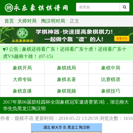
首页
大师对局
陶汉明对局
正文
公告 |
象棋还得看广东！还得看广东十虎！还得看广东十
虎VS越南十雄！ (07-15)
象棋开局
象棋残局
象棋中局
大师专辑
象棋名著
比赛棋谱
象棋直播
象棋视频
象棋技巧
2017年第06届碧桂园杯全国象棋冠军邀请赛第3轮，湖北柳大
华先负黑龙江陶汉明
作者：观棋不语
更新时间：2018-05-22 13:20:59
浏览次数：1616