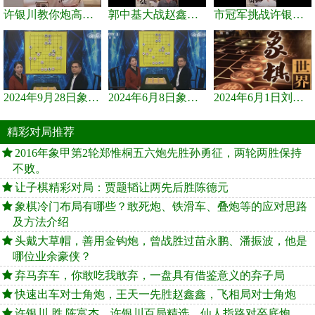
许银川教你炮高兵士象全如何赢士象全，简单四步即可
郭中基大战赵鑫鑫，许银川激情讲解
市冠军挑战许银川，急进中兵变化真激烈！
2024年9月28日象棋世界栏目，刘君、蒋川讲解了第九届杨官璘杯象棋...
2024年6月8日象棋世界，刘君、蒋川讲解了第九届杨官璘杯全国象棋...
2024年6月1日刘君、蒋川讲解第三届上海杯象棋大师赛谢靖与李少庚...
精彩对局推荐
2016年象甲第2轮郑惟桐五六炮先胜孙勇征，两轮两胜保持
不败。
让子棋精彩对局：贾题韬让两先后胜陈德元
象棋冷门布局有哪些？敢死炮、铁滑车、叠炮等的应对思路
及方法介绍
头戴大草帽，善用金钩炮，曾战胜过苗永鹏、潘振波，他是
哪位业余豪侠？
弃马弃车，你敢吃我敢弃，一盘具有借鉴意义的弃子局
快速出车对士角炮，王天一先胜赵鑫鑫，飞相局对士角炮
许银川 胜 陈富杰，许银川百局精选，仙人指路对卒底炮