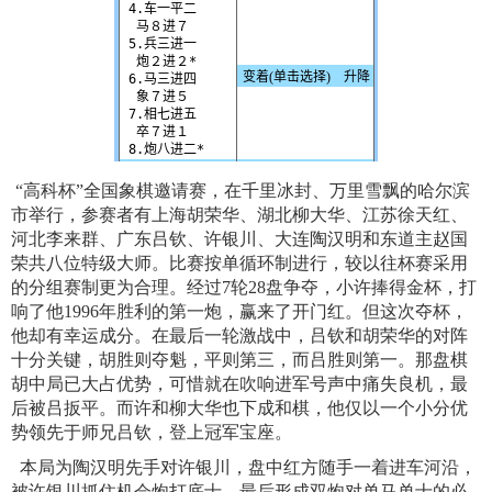
“高科杯”全国象棋邀请赛，在千里冰封、万里雪飘的哈尔滨
市举行，参赛者有上海胡荣华、湖北柳大华、江苏徐天红、
河北李来群、广东吕钦、许银川、大连陶汉明和东道主赵国
荣共八位特级大师。比赛按单循环制进行，较以往杯赛采用
的分组赛制更为合理。经过7轮28盘争夺，小许捧得金杯，打
响了他1996年胜利的第一炮，赢来了开门红。但这次夺杯，
他却有幸运成分。在最后一轮激战中，吕钦和胡荣华的对阵
十分关键，胡胜则夺魁，平则第三，而吕胜则第一。那盘棋
胡中局已大占优势，可惜就在吹响进军号声中痛失良机，最
后被吕扳平。而许和柳大华也下成和棋，他仅以一个小分优
势领先于师兄吕钦，登上冠军宝座。
本局为陶汉明先手对许银川，盘中红方随手一着进车河沿，
被许银川抓住机会炮打底士，最后形成双炮对单马单士的必