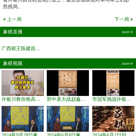
胜残局。
上一局
下一局
象棋直播
more
广西棋王陈建昌直播间
象棋视频
more
许银川教你炮高兵士象全如何赢士象全，简单四步即可
郭中基大战赵鑫鑫，许银川激情讲解
市冠军挑战许银川，急进中兵变化真激烈！
2024年9月28日象棋世界栏目，刘君、蒋川讲解了第九届杨官璘杯象棋...
2024年6月8日象棋世界，刘君、蒋川讲解了第九届杨官璘杯全国象棋...
2024年6月1日刘君、蒋川讲解第三届上海杯象棋大师赛谢靖与李少庚...