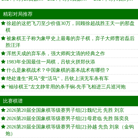
精彩对局推荐
徐超的这把飞刀至少价值30万，回顾徐超战胜王天一的那盘
棋
被象棋王子称为象甲史上最毒的弃子棋，弃子大师曹岩磊后
胜汪洋
浑然天成的弃车杀，强大师阎文清的经典之作
1983年全国最佳一局棋，吕钦火拼郑伙添
什么是象棋战术？中国象棋的基本战术有哪些？
绝处逢生“死马”变“活马”，吕钦上演无车杀有车
“袖珍棋王”左文静常用的杀手锏-先手飞相进三兵巡河炮
比赛棋谱
2026第20届全国象棋等级赛男子组[2]:魏纪元 先胜 刘京
2026第20届全国象棋等级赛男子组[2]:母君临 先胜 陈奕良
2026第20届全国象棋等级赛男子组[2]:孙越 先负 刘泉（金钩
炮）