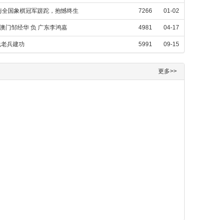
与全国象棋冠军蹉跎，抱憾终生
7266
01-02
澳门邹经华 负 广东李鸿嘉
4981
04-17
线老兵建功
5991
09-15
更多>>