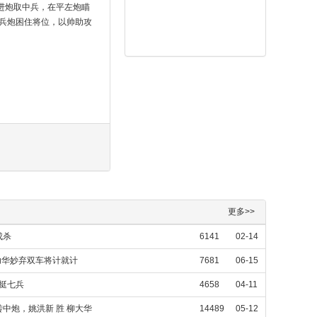
进炮取中兵，在平左炮瞄
兵炮困住将位，以帅助攻
更多>>
成杀
6141
02-14
幼华妙弃双车将计就计
7681
06-15
对挺七兵
4658
04-11
中炮，姚洪新 胜 柳大华
14489
05-12