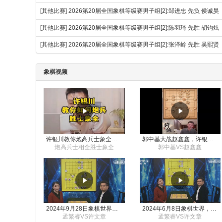
[其他比赛]
2026第20届全国象棋等级赛男子组[2]:邹进忠 先负 侯诚昊
[其他比赛]
2026第20届全国象棋等级赛男子组[2]:陈羽琦 先胜 胡钧炫
[其他比赛]
2026第20届全国象棋等级赛男子组[2]:张泽岭 先胜 吴熙贤
象棋视频
许银川教你炮高兵士象全如何赢士象全，简单四步即可
郭中基大战赵鑫鑫，许银川激情讲解
炮高兵士相全胜士象全
郭中基VS赵鑫鑫
2024年9月28日象棋世界栏目，刘君、蒋川讲解了第九届杨官璘杯象棋公开赛孟繁睿与许文章的对局
2024年6月8日象棋世界，刘君、蒋川讲解了第九届杨官璘杯全国象棋公开赛孟繁睿与许文章的对局
孟繁睿VS许文章
孟繁睿VS许文章