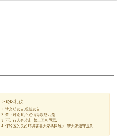
评论区礼仪
1. 请文明发言,理性发言
2. 禁止讨论政治,色情等敏感话题
3. 不进行人身攻击, 禁止互相辱骂.
4. 评论区的良好环境要靠大家共同维护, 请大家遵守规则.