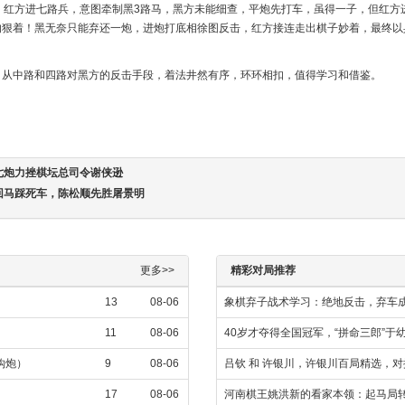
，红方进七路兵，意图牵制黑3路马，黑方未能细查，平炮先打车，虽得一子，但红方
的狠着！黑无奈只能弃还一炮，进炮打底相徐图反击，红方接连走出棋子妙着，最终以
，从中路和四路对黑方的反击手段，着法井然有序，环环相扣，值得学习和借鉴。
七炮力挫棋坛总司令谢侠逊
回马踩死车，陈松顺先胜屠景明
更多>>
精彩对局推荐
13
08-06
象棋弃子战术学习：绝地反击，弃车
11
08-06
40岁才夺得全国冠军，“拼命三郎”于
金钩炮）
9
08-06
吕钦 和 许银川，许银川百局精选，
17
08-06
河南棋王姚洪新的看家本领：起马局转