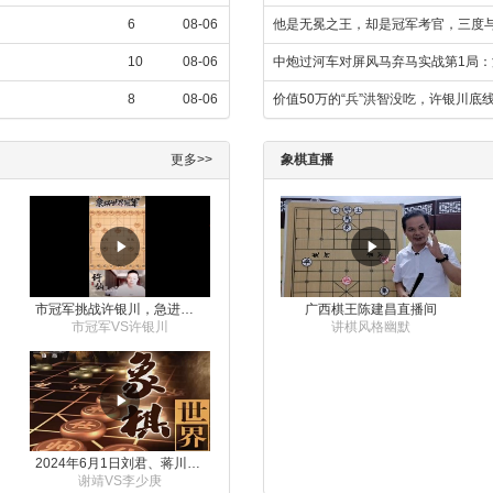
6
08-06
他是无冕之王，却是冠军考官，三度
10
08-06
中炮过河车对屏风马弃马实战第1局：
8
08-06
价值50万的“兵”洪智没吃，许银川底
更多>>
象棋直播
市冠军挑战许银川，急进中兵变化真激烈！
广西棋王陈建昌直播间
市冠军VS许银川
讲棋风格幽默
2024年6月1日刘君、蒋川讲解第三届上海杯象棋大师赛谢靖与李少庚的对局
谢靖VS李少庚