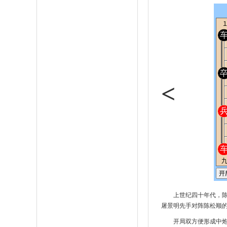
<
上世纪四十年代，陈
屠景明先手对阵陈松顺
开局双方便形成中