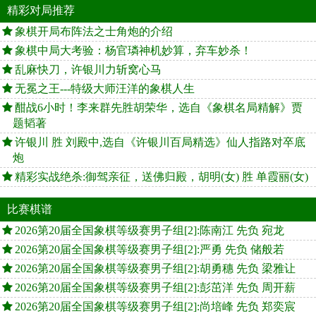
精彩对局推荐
象棋开局布阵法之士角炮的介绍
象棋中局大考验：杨官璘神机妙算，弃车妙杀！
乱麻快刀，许银川力斩窝心马
无冕之王---特级大师汪洋的象棋人生
酣战6小时！李来群先胜胡荣华，选自《象棋名局精解》贾
题韬著
许银川 胜 刘殿中,选自《许银川百局精选》仙人指路对卒底
炮
精彩实战绝杀:御驾亲征，送佛归殿，胡明(女) 胜 单霞丽(女)
比赛棋谱
2026第20届全国象棋等级赛男子组[2]:陈南江 先负 宛龙
2026第20届全国象棋等级赛男子组[2]:严勇 先负 储般若
2026第20届全国象棋等级赛男子组[2]:胡勇穗 先负 梁雅让
2026第20届全国象棋等级赛男子组[2]:彭茁洋 先负 周开薪
2026第20届全国象棋等级赛男子组[2]:尚培峰 先负 郑奕宸