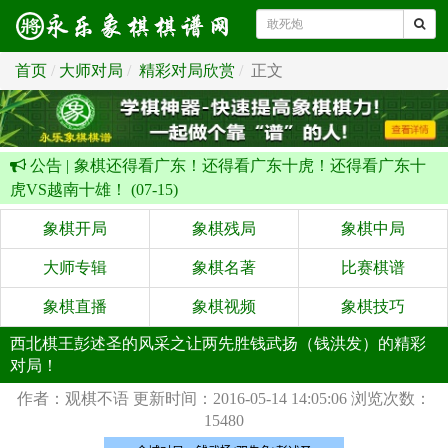
首页
大师对局
精彩对局欣赏
正文
公告 |
象棋还得看广东！还得看广东十虎！还得看广东十
虎VS越南十雄！ (07-15)
象棋开局
象棋残局
象棋中局
大师专辑
象棋名著
比赛棋谱
象棋直播
象棋视频
象棋技巧
西北棋王彭述圣的风采之让两先胜钱武扬（钱洪发）的精彩
对局！
作者：观棋不语
更新时间：2016-05-14 14:05:06
浏览次数：
15480