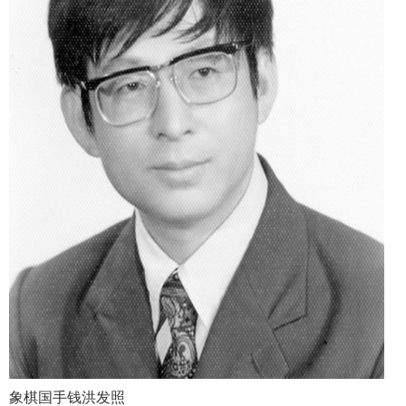
象棋国手钱洪发照