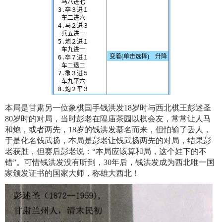
本局是甘肃另一位象棋国手钱洪发18岁时与西北棋王彭述圣
80岁时的对局，当时彭老在隍庙茶园以棋会友，常常让人马
和炮，或者两先，18岁的钱洪发慕名而来，但怕输了丢人，
于是化名钱武扬，本局是彭老让钱武扬两先的对局，结果彭
老获胜，但赛后彭老说：“本局应该算和局，这个娃下的不
错”。可惜钱洪发没有听到，30年后，钱洪发成为西北唯一国
家颁发证书的国家大师，称雄大西北！