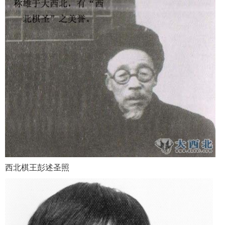
西北棋王彭述圣照