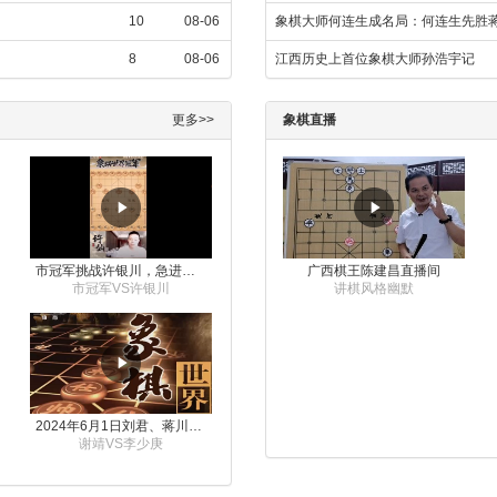
10
08-06
象棋大师何连生成名局：何连生先胜
8
08-06
江西历史上首位象棋大师孙浩宇记
更多>>
象棋直播
市冠军挑战许银川，急进中兵变化真激烈！
广西棋王陈建昌直播间
市冠军VS许银川
讲棋风格幽默
2024年6月1日刘君、蒋川讲解第三届上海杯象棋大师赛谢靖与李少庚的对局
谢靖VS李少庚