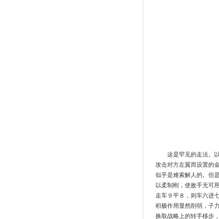
这是罕见的走法。
攻击对方左翼而设置的金
似乎是难索解人的。但
以柔制刚，使敌手无可用
走车９平８，则车六进
积极作用显然削弱，子
换取战略上的转手移步