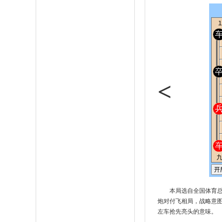
<
本局选自全国体育总
炮对付飞相局，战略意
左车抢先亮头的意味。