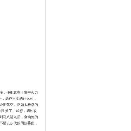
接，便把意在于集中火力
手，葫芦里卖的什么药，
企图落空。正如太极拳的
制生效了。试想，胡如改
则马八进九后，金钩炮的
不惜以步伐的周折委曲，