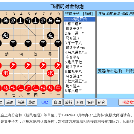
会上海分会和《新民晚报》等单位，于1982年10月举办了“上海杯”象棋大师邀请赛
图是集中子力，运用双炮的伏击遥控，对准红方左翼底相直接或间接施加压力，从而取