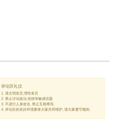
评论区礼仪
1. 请文明发言,理性发言
2. 禁止讨论政治,色情等敏感话题
3. 不进行人身攻击, 禁止互相辱骂.
4. 评论区的良好环境要靠大家共同维护, 请大家遵守规则.