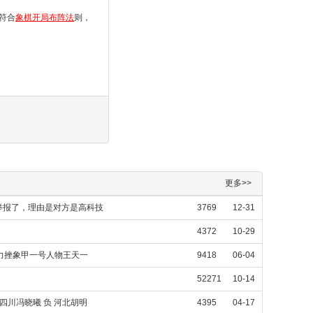
符合
象棋开局布阵法
则，
更多>>
举报了，理由是对方是高科技
3769
12-31
4372
10-29
力挫象甲一号人物王天一
9418
06-04
52271
10-14
四川冯晓曦 负 河北胡明
4395
04-17