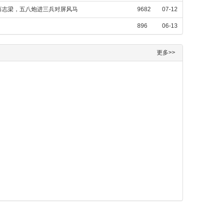
蒋志梁，五八炮进三兵对屏风马
9682
07-12
896
06-13
更多>>