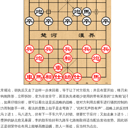
以常规论，胡执后又走了这样一步来回着，等于让了对方双先；并且布置开始，锋刃未
钩炮阵形，立即拆卸，变为非攻非守，甚至执先者都少使用的带有呆形的“士角炮”起
是，如果仔细分析，便可以看出这是反战略的战略，使对方利用左横车进行骚扰控制的
力而制敌手一样。着法的度数上似乎是走弯路了，“此时无声胜有声”，战略上的反控
七马２进１，马八进九，伏有下一手车六平八封锁。便要忙于应付；又如走象３进５，
力壅肿的缺点愈见暴露，李的肋车恰好和九路车七路炮取得适当配合发动攻势。因此胡
，正是胡荣华在布局上能够高瞻远瞩，胜人一筹处，应当特为点出。