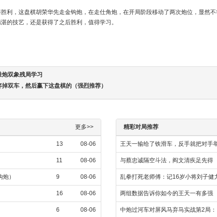
得胜利，这盘棋胡荣华先走金钩炮，在走仕角炮，在开局阶段移动了两次炮位，显然不
精湛的技艺，还是获得了之后胜利，值得学习。
胜炮双象残局学习
弃掉双车，然后赢下这盘棋的（强烈推荐）
更多>>
精彩对局推荐
13
08-06
王天一输给了铁滑车，反手就把对手
11
08-06
与蔡忠诚隔空斗法，阎文清疾足先得
金钩炮）
9
08-06
乱拳打死老师傅：记16岁小将刘子健
16
08-06
两组数据告诉你如今的王天一有多强
6
08-06
中炮过河车对屏风马弃马实战第2局：