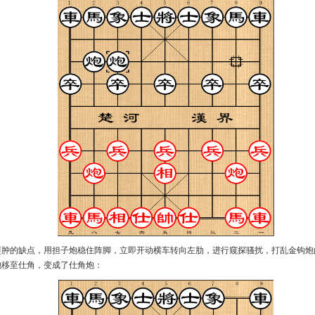
肿的缺点，用担子炮稳住阵脚，立即开动横车转向左肋，进行窥探骚扰，打乱金钩炮
炮移至仕角，变成了仕角炮：