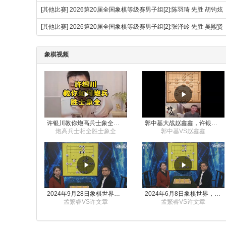
[其他比赛]
2026第20届全国象棋等级赛男子组[2]:陈羽琦 先胜 胡钧炫
[其他比赛]
2026第20届全国象棋等级赛男子组[2]:张泽岭 先胜 吴熙贤
象棋视频
许银川教你炮高兵士象全如何赢士象全，简单四步即可
郭中基大战赵鑫鑫，许银川激情讲解
炮高兵士相全胜士象全
郭中基VS赵鑫鑫
2024年9月28日象棋世界栏目，刘君、蒋川讲解了第九届杨官璘杯象棋公开赛孟繁睿与许文章的对局
2024年6月8日象棋世界，刘君、蒋川讲解了第九届杨官璘杯全国象棋公开赛孟繁睿与许文章的对局
孟繁睿VS许文章
孟繁睿VS许文章