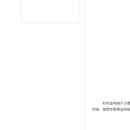
针对金钩炮子力壅
时候，胡荣华再将金钩