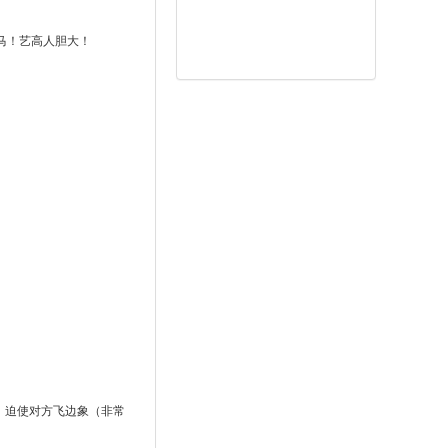
马！艺高人胆大！
！迫使对方飞边象（非常