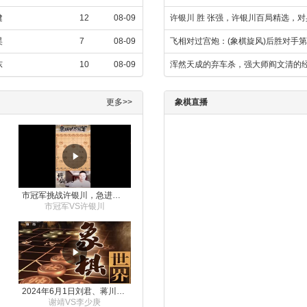
健
12
08-09
许银川 胜 张强，许银川百局精选，对
昊
7
08-09
飞相对过宫炮：(象棋旋风)后胜对手
东
10
08-09
浑然天成的弃车杀，强大师阎文清的
更多>>
象棋直播
市冠军挑战许银川，急进中兵变化真激烈！
市冠军VS许银川
2024年6月1日刘君、蒋川讲解第三届上海杯象棋大师赛谢靖与李少庚的对局
谢靖VS李少庚