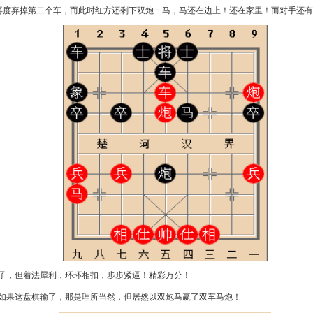
，再度弃掉第二个车，而此时红方还剩下双炮一马，马还在边上！还在家里！而对手还
少子，但着法犀利，环环相扣，步步紧逼！精彩万分！
！如果这盘棋输了，那是理所当然，但居然以双炮马赢了双车马炮！