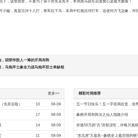
情况下，该舍就舍，不要为了保子而失去先手，本局黑马踩车后退窝心是最大败着！
不可小嘘，真是沿河十八打，将军拉下马，本局中红炮沿河打车，迫使对方飞边象，对
炮，胡荣华胜人一筹的开局布阵
胜，马炮卒士象全力战马炮卒双士单缺相
更多>>
精彩对局推荐
强（先弃后取）
10
08-09
五一节日快乐！五一字排局欣赏，张
17
08-09
象棋开局布阵法之仙人指路介绍
强
14
08-09
价值50万的“兵”洪智没吃，许银川底
宏
11
08-09
“东北虎”王嘉良--象棋史上最悲情的棋