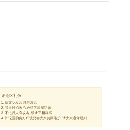
评论区礼仪
1. 请文明发言,理性发言
2. 禁止讨论政治,色情等敏感话题
3. 不进行人身攻击, 禁止互相辱骂.
4. 评论区的良好环境要靠大家共同维护, 请大家遵守规则.