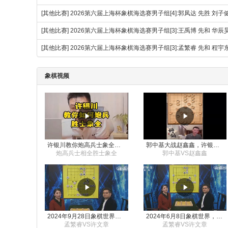
[其他比赛]
2026第六届上海杯象棋海选赛男子组[4]:郭凤达 先胜 刘子
[其他比赛]
2026第六届上海杯象棋海选赛男子组[3]:王禹博 先和 华辰
[其他比赛]
2026第六届上海杯象棋海选赛男子组[3]:孟繁睿 先和 程宇
象棋视频
许银川教你炮高兵士象全如何赢士象全，简单四步即可
郭中基大战赵鑫鑫，许银川激情讲解
炮高兵士相全胜士象全
郭中基VS赵鑫鑫
2024年9月28日象棋世界栏目，刘君、蒋川讲解了第九届杨官璘杯象棋公开赛孟繁睿与许文章的对局
2024年6月8日象棋世界，刘君、蒋川讲解了第九届杨官璘杯全国象棋公开赛孟繁睿与许文章的对局
孟繁睿VS许文章
孟繁睿VS许文章