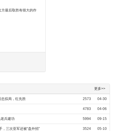
红方最后取胜有很大的作
更多>>
秀忠拟局，红先胜
2573
04-30
4783
04-06
线老兵建功
5994
09-15
手，三次亚军还被“盘外招”
3524
05-10