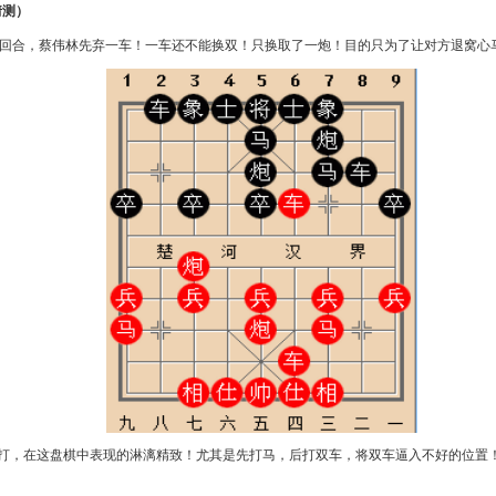
猜测）
1回合，蔡伟林先弃一车！一车还不能换双！只换取了一炮！目的只为了让对方退窝心
八打，在这盘棋中表现的淋漓精致！尤其是先打马，后打双车，将双车逼入不好的位置