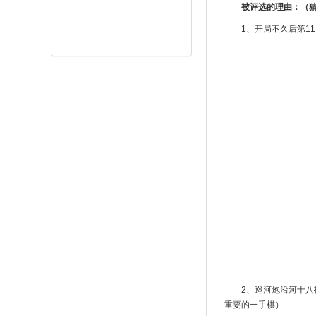
被评选的理由：（
1、开局不久后第1
2、巡河炮沿河十
重要的一手棋）