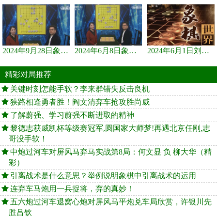
2024年9月28日象棋世界栏目，刘君、蒋川讲解了第九届杨官璘杯象棋...
2024年6月8日象棋世界，刘君、蒋川讲解了第九届杨官璘杯全国象棋...
2024年6月1日刘君、蒋川讲解第三届上海杯象棋大师赛谢靖与李少庚...
精彩对局推荐
关键时刻怎能手软？李来群错失反击良机
狭路相逢勇者胜！阎文清弃车抢攻胜尚威
了解蔚强、学习蔚强不断进取的精神
黎德志获威凯杯等级赛冠军,圆国家大师梦!再遇北京任刚,志
哥没手软！
中炮过河车对屏风马弃马实战第8局：何文显 负 柳大华（精
彩）
引离战术是什么意思？举例说明象棋中引离战术的运用
连弃车马炮用一兵捉将，弃的真妙！
五六炮过河车退窝心炮对屏风马平炮兑车局欣赏，许银川先
胜吕钦