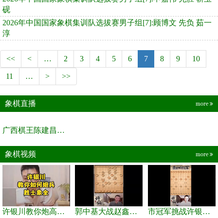
砚
2026年中国国家象棋集训队选拔赛男子组[7]:顾博文 先负 茹一
淳
<<
<
…
2
3
4
5
6
7
8
9
10
11
…
>
>>
象棋直播
more
广西棋王陈建昌直播间
象棋视频
more
许银川教你炮高兵士象全如何赢士象全，简单四步即可
郭中基大战赵鑫鑫，许银川激情讲解
市冠军挑战许银川，急进中兵变化真激烈！