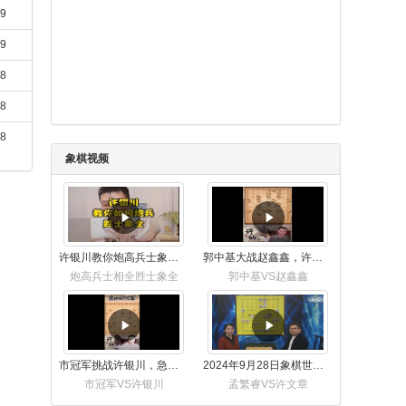
19
19
18
18
18
象棋视频
许银川教你炮高兵士象全如何赢士象全，简单四步即可
郭中基大战赵鑫鑫，许银川激情讲解
炮高兵士相全胜士象全
郭中基VS赵鑫鑫
市冠军挑战许银川，急进中兵变化真激烈！
2024年9月28日象棋世界栏目，刘君、蒋川讲解了第九届杨官璘杯象棋公开赛孟繁睿与许文章的对局
市冠军VS许银川
孟繁睿VS许文章