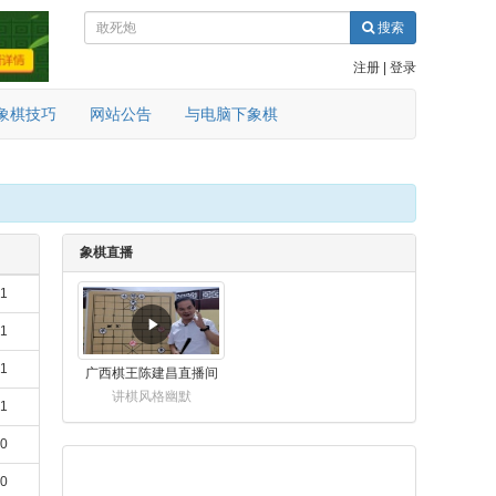
搜索
注册
|
登录
象棋技巧
网站公告
与电脑下象棋
象棋直播
21
21
21
广西棋王陈建昌直播间
讲棋风格幽默
21
20
20