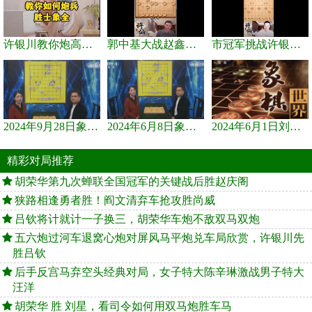
许银川教你炮高兵士象全如何赢士象全，简单四步即可
郭中基大战赵鑫鑫，许银川激情讲解
市冠军挑战许银川，急进中兵变化真激烈！
2024年9月28日象棋世界栏目，刘君、蒋川讲解了第九届杨官璘杯象棋...
2024年6月8日象棋世界，刘君、蒋川讲解了第九届杨官璘杯全国象棋...
2024年6月1日刘君、蒋川讲解第三届上海杯象棋大师赛谢靖与李少庚...
精彩对局推荐
胡荣华第九次蝉联全国冠军的关键战后胜赵庆阁
狭路相逢勇者胜！阎文清弃车抢攻胜尚威
吕钦将计就计一子换三，胡荣华车炮不敌双马双炮
五六炮过河车退窝心炮对屏风马平炮兑车局欣赏，许银川先
胜吕钦
后手反宫马弃空头经典对局，女子特大陈辛琳激战男子特大
汪洋
胡荣华 胜 刘星，看司令如何用双马炮胜车马