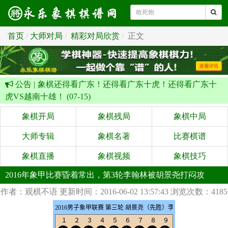
首页
大师对局
精彩对局欣赏
正文
公告 |
象棋还得看广东！还得看广东十虎！还得看广东十
虎VS越南十雄！ (07-15)
象棋开局
象棋残局
象棋中局
大师专辑
象棋名著
比赛棋谱
象棋直播
象棋视频
象棋技巧
2016年象甲比赛昏着常出，第3轮李翰林被胡景尧打闷攻
作者：观棋不语
更新时间：2016-06-02 13:57:43
浏览次数：4185