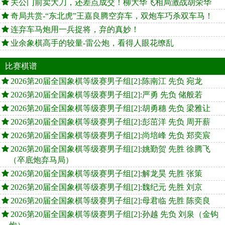
关公门前卖大刀，还差点成交！柳大华飞相局激战胡荣华
奇局共赏-“东北虎”王嘉良腾空弃车，双炮车巧杀双车马！
连弃车马炮用一兵捉将，弃的真妙！
业余象棋高手的较量-雷公炮，看得人眼花缭乱
比赛棋谱
2026第20届全国象棋等级赛男子组[2]:陈南江 先负 宛龙
2026第20届全国象棋等级赛男子组[2]:严勇 先负 储般若
2026第20届全国象棋等级赛男子组[2]:胡勇穗 先负 梁雅让
2026第20届全国象棋等级赛男子组[2]:彭茁洋 先负 周开薪
2026第20届全国象棋等级赛男子组[2]:尚培峰 先负 郑奕宸
2026第20届全国象棋等级赛男子组[2]:姚勤贺 先胜 徐腾飞
（卒底炮弃马局）
2026第20届全国象棋等级赛男子组[2]:解龙昊 先胜 张策
2026第20届全国象棋等级赛男子组[2]:魏纪元 先胜 刘京
2026第20届全国象棋等级赛男子组[2]:母君临 先胜 陈奕良
2026第20届全国象棋等级赛男子组[2]:孙越 先负 刘泉（金钩