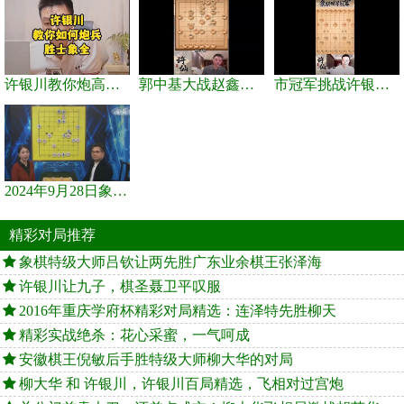
许银川教你炮高兵士象全如何赢士象全，简单四步即可
郭中基大战赵鑫鑫，许银川激情讲解
市冠军挑战许银川，急进中兵变化真激烈！
2024年9月28日象棋世界栏目，刘君、蒋川讲解了第九届杨官璘杯象棋...
精彩对局推荐
象棋特级大师吕钦让两先胜广东业余棋王张泽海
许银川让九子，棋圣聂卫平叹服
2016年重庆学府杯精彩对局精选：连泽特先胜柳天
精彩实战绝杀：花心采蜜，一气呵成
安徽棋王倪敏后手胜特级大师柳大华的对局
柳大华 和 许银川，许银川百局精选，飞相对过宫炮